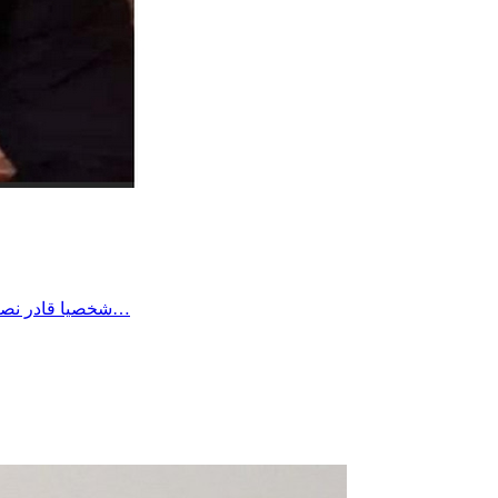
شخصيا قادر نصبر على أي وضع بفضل الله وحده وطاقة الصبر الي اكتسبها الواحد في حياته لكن هناك الكثير من المرضى وكبار السن والأطفال لا طاقة لهم…