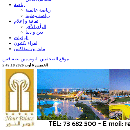
رياضة
رياضة عالمية
رياضة وطنية
ثقافة و إعلام
الرأي الآخر
دين و دنيا
الوفيات
القراء يكتبون
مايد إين سفاكس
موقع الصحفيين التونسيين بصفاقس
الخميس 6 أوت 2026 5:49:20