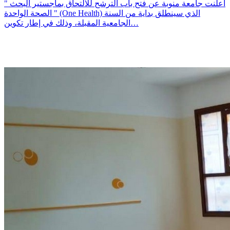
أعلنت جامعة منوبة عن فتح باب الترشح للالتحاق بماجستير البحث "
الصحة الواحدة " (One Health) الذي سينطلق بداية من السنة
الجامعية المقبلة، وذلك في إطار تكوين…