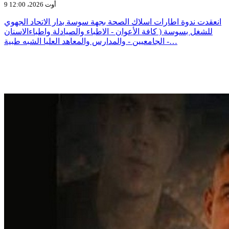
9 أوت 2026، 12:00
انعقدت ندوة اطارات اسلاك الصحة بجهة سوسة بدار الاتحاد الجهوي
للشغل بسوسة ( كافة الأعوان - الاطباء والصيادلة واطباءالاسنان
الجامعيين - والمدارس والمعاهد العليا الشبه طبية -…