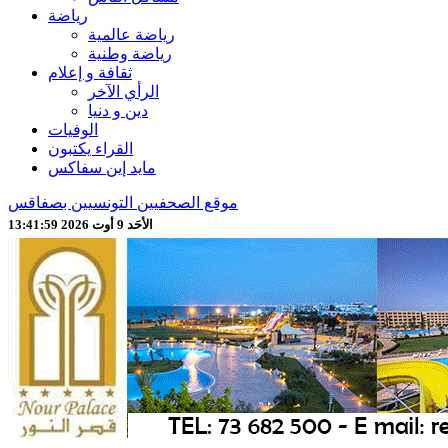
رياضة
رياضة عالمية
رياضة وطنية
ثقافة و إعلام
الرأي الآخر
دين و دنيا
الوفيات
القراء يكتبون
مايد إين سفاكس
موقع الصحفيين التونسيين بصفاقس
الأحَد 9 أوت 2026 13:42:01