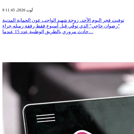
9 أوت 2026، 11:45
توفيت فجر اليوم الأحد، زوجة شهيد الواجب عون الحماية المدنية
"رضوان حاجي" الذي توفّي قبل أسبوع فقط رفقة زميله جراء
حادث مروري بالطريق الوطنية عدد 15 عندما…