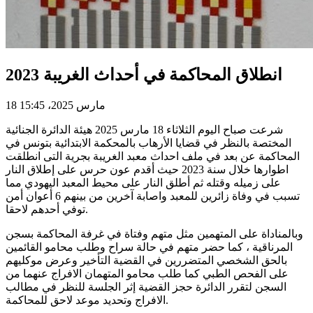
انطلاق المحاكمة في أحداث الغريبة 2023
18 مارس 2025، 15:45
شرعت صباح اليوم الثلاثاء 18 مارس 2025 هيئة الدائرة الجنائية
المختصة بالنظر في قضايا الأرهاب بالمحكمة الابتدائية بتونس في
المحاكمة عن بعد في ملف احداث معبد الغريبة بجرية التى انطلقت
اطوارها خلال سنة 2023 حيث أقدم عون حرس على إطلاق النار
على زميله وقتله ثم أطلق النار على محيط المعبد اليهودي مما
تسبب في وفاة زائرين للمعبد واصابة آخرين من بينهم 6 أعوان أمن
توفي أحدهم لاحقا.
وبالمناداة على المتهمين مثل متهم وفتاة في غرفة المحاكمة بسجن
المرناقية ، كما حضر متهم في حالة سراح وطلب محامو القائمين
بالحق الشخصي المتضررين في القضية التأخير وعرض موكليهم
على الفحص الطبي كما طلب محامو المتهمان الافراج عنهما من
السجن لتقرر الدائرة حجز القضية إثر الجلسة للنظر في مطالب
الافراج وتحديد موعد لاحق للمحاكمة.