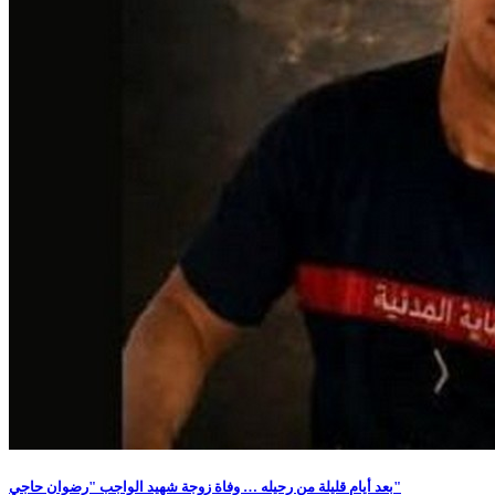
بعد أيام قليلة من رحيله … وفاة زوجة شهيد الواجب "رضوان حاجي"