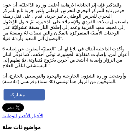
وللتذكير فإنه إثر الحادثة الارهاببة أعلنت وزارة الدّاخليّة، أن عون
حرس تابع للمركز البحري للحرس الوطني بأغير جربة تابع للمركز
البحري للحرس الوطني بأغير جربة، أقدم ، على قتل زميله
باستعمال سلاحه الفردي والإستيلاء على الذخيرة، ثمّ حاول الوُصُول
إلى مُحيط معبد الغريبة وعمد إلى إطلاق النار بصفة عشوائيّة على
الوحدات الأمنيّة المتمركزة بالمكان والتي تصدّت لهُ ومنعتهُ من
الوصول إلى المعبد وأردتهُ قتيلا”.
وأكدت الداخلية آنذاك في بلاغ لها أن “العمليّة أسفرت عن إصابة 6
أعوان أمن، بإصابات مُتفاوتة الخطورة، توفّي أحدُهم، كما توفّي اثنان
من الزوّار وإصابة 4 أشخاص آخرين بجُرُوح مُتفاوتة، تمّ نقلهم إلى
المستشفى لتلقّي العلاج”.
وأوضحت وزارة الشؤون الخارجية والهجرة والتونسيين بالخارج، أن
المتوفّيين من الزوار هما تونسي (30 سنة) وفرنسي (42 سنة).
مشاركة
الأخبار
الأخبار الوطنية
مواضيع ذات صلة