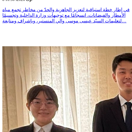
في إطار خطة استباقية لتعزيز الجاهزية والحدّ من مخاطر تجمع مياه
الأمطار والفيضانات، انسجامًا مع توجيهات وزارة الداخلية وتجسيمًا
لتعليمات السيّد عيسى موسى والي المنستير، وبإشراف ومتابعة…