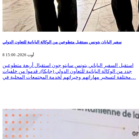
سفير اليابان بتونس يستقبل متطوعين من الوكالة اليابانية للتعاون الدولي
8 أوت 2026، 15:00
استقبل السفير الياباني بتونس سايتو جون استقبال أربعة متطوعين
جدد من الوكالة اليابانية للتعاون الدولي (جايكا)، قدموا من خلفيات
مختلفة لتسخير مهاراتهم وخبراتهم لخدمة المجتمعات المحلية في…