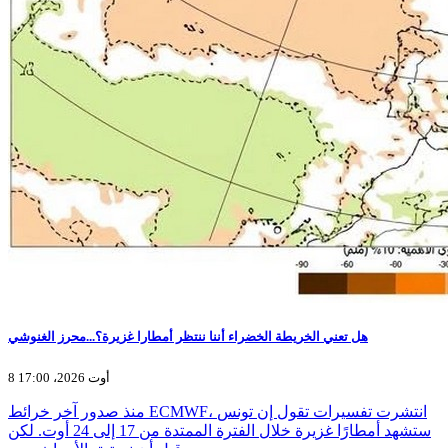
هل تعني الخريطة الخضراء أننا ننتظر أمطارا غزيرة؟...محرز الغنوشي
8 أوت 2026، 17:00
منذ صدور آخر خرائط ECMWF، انتشرت تفسيرات تقول إن تونس
ستشهد أمطارًا غزيرة خلال الفترة الممتدة من 17 إلى 24 أوت. لكن