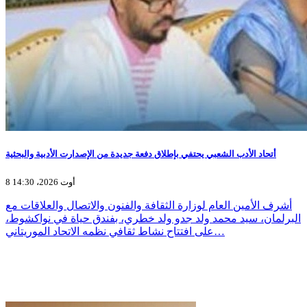
أتحاد الأدب الشعبي يحتفي بإطلاق دفعة جديدة من الإصدارت الأدبية والبحثية
8 أوت 2026، 14:30
أشرف الأمين العام لوزارة الثقافة والفنون والاتصال والعلاقات مع
البرلمان، سيد محمد ولد جدو ولد خطري، بفندق حياة في نواكشوط،
على افتتاح نشاط ثقافي نظمه الاتحاد الموريتاني…