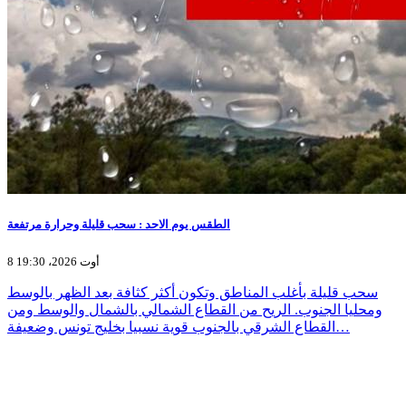
الطقس يوم الاحد : سحب قليلة وحرارة مرتفعة
8 أوت 2026، 19:30
سحب قليلة بأغلب المناطق وتكون أكثر كثافة بعد الظهر بالوسط
ومحليا الجنوب. الريح من القطاع الشمالي بالشمال والوسط ومن
القطاع الشرقي بالجنوب قوية نسبيا بخليج تونس وضعيفة…