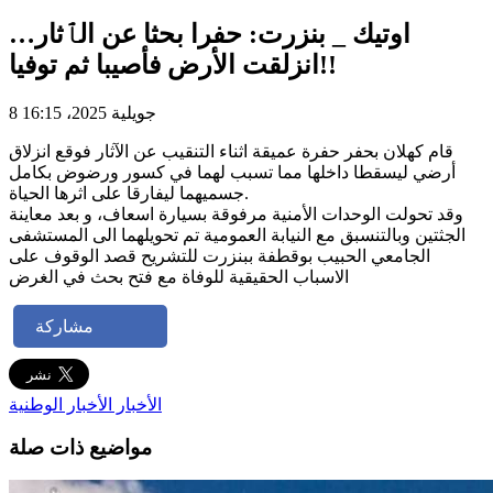
اوتيك _ بنزرت: حفرا بحثا عن الٱثار…
انزلقت الأرض فأصيبا ثم توفيا!!
8 جويلية 2025، 16:15
قام كهلان بحفر حفرة عميقة اثناء التنقيب عن الآثار فوقع انزلاق
أرضي ليسقطا داخلها مما تسبب لهما في كسور ورضوض بكامل
جسميهما ليفارقا على اثرها الحياة.
وقد تحولت الوحدات الأمنية مرفوقة بسيارة اسعاف، و بعد معاينة
الجثتين وبالتنسبق مع النيابة العمومية تم تحويلهما الى المستشفى
الجامعي الحبيب بوقطفة ببنزرت للتشريح قصد الوقوف على
الاسباب الحقيقية للوفاة مع فتح بحث في الغرض
مشاركة
الأخبار
الأخبار الوطنية
مواضيع ذات صلة