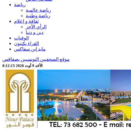
رياضة
رياضة عالمية
رياضة وطنية
ثقافة و إعلام
الرأي الآخر
دين و دنيا
الوفيات
القراء يكتبون
مايد إين سفاكس
موقع الصحفيين التونسيين بصفاقس
الأحَد 9 أوت 2026 0:12:17