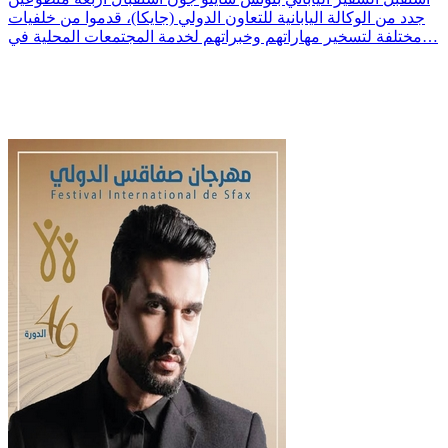
جدد من الوكالة اليابانية للتعاون الدولي (جايكا)، قدموا من خلفيات
مختلفة لتسخير مهاراتهم وخبراتهم لخدمة المجتمعات المحلية في…