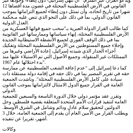
ويدعو القرار، غير الملزم، “أن تنهي إسرائيل- دون إبطاء- وجودها غير
القانوني في الأرض الفلسطينية المحتلة في غضون مدة أقصاها 12
شهرا من تاريخ اتخاذه، وأن تمتثل دون إبطاء لجميع التزاماتها بموجب
القانون الدولي، بما في ذلك على النحو الذي تنص عليه مـحكمة
العدل الدولية.
كما طالب القرار الدولة العبرية بـ”سحب جميع قواتها العسكرية من
الأرض الفلسطينية المحتلة، إنهاء سياساتها وممارساتها غير القانونية
بما في ذلك الوقف الفوري لجميع الأنشطة الاستيطانية الجديدة
وإجلاء جميع المستوطنين من الأرض الفلسطينية المحتلة وتفكيك
أجزاء الجدار الذي شيدته إسرائيل، إعادة الأراضي وغيرها من
الممتلكات غير المنقولة، وجميع الأصول التي تم الاستيلاء عليها منذ
بدء احتلالها عام 1967”.
كما دعا إسرائيل إلى “عدم إعاقة الشعب الفلسطينية عن ممارسة
حقه في تقرير المصير بما في ذلك حقه في إقامة دولة مستقلة ذات
سيادة على كامل الأرض الفلسطينية المحتلة”. وناشدت الجمعية
العامة في القرار جميع الدول الامتثال لالتزاماتها بموجب القانون
الدولي.
وتقرر عقد مؤتمر دولي خلال الدورة التاسعة والسبعين للجمعية
العامة لتنفيذ قرارات الأمم المتحدة المتعلقة بقضية فلسطين وحل
الدولتين لتحقيق سلام عادل ودائم وشامل في الشرق الأوسط.
ويطلب القرار من الأمين العام أن يقدم إلى الجمعية العامة، خلال 3
أشهر، تقريرا عن تنفيذه.
وكالات