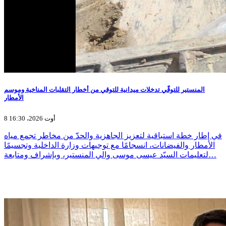
المنستير للتوقّي تدخلات ميدانية للتوقي من أخطار التقلبات المناخية وموسم
الأمطار
8 أوت 2026، 16:30
في إطار خطة استباقية لتعزيز الجاهزية والحدّ من مخاطر تجمع مياه
الأمطار والفيضانات، انسجامًا مع توجيهات وزارة الداخلية وتجسيمًا
لتعليمات السيّد عيسى موسى والي المنستير، وبإشراف ومتابعة…