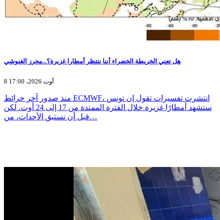
هل تعني الخريطة الخضراء أننا ننتظر أمطارا غزيرة؟...محرز الغنوشي
8 أوت 2026، 17:00
منذ صدور آخر خرائط ECMWF، انتشرت تفسيرات تقول إن تونس
ستشهد أمطارًا غزيرة خلال الفترة الممتدة من 17 إلى 24 أوت. لكن
قبل أن نستبق الأحداث، من…