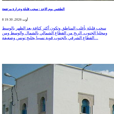
الطقس يوم الاحد : سحب قليلة وحرارة مرتفعة
8 أوت 2026، 19:30
سحب قليلة بأغلب المناطق وتكون أكثر كثافة بعد الظهر بالوسط
ومحليا الجنوب. الريح من القطاع الشمالي بالشمال والوسط ومن
القطاع الشرقي بالجنوب قوية نسبيا بخليج تونس وضعيفة…