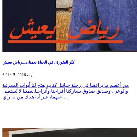
كبّر الصّورة : في الحياة نعمتان....رياض يعيش
6 أوت 2026، 21:15
من أعظم ما يرافقنا في رحلة حياتنا، كتاب يفتح لنا أبواب المعرفة
والوعي، وصديق صدوق يشاركنا أفراحنا وأتراحنا.نعمتنا لا يٌستغنى
عنهما، غير أنه هناك من له رأي…