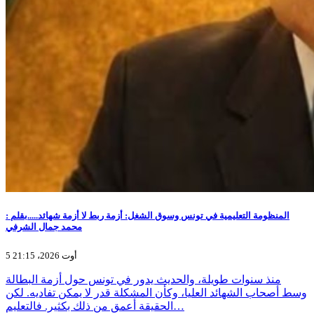
المنظومة التعليمية في تونس وسوق الشغل: أزمة ربط لا أزمة شهائد.....بقلم :
محمد جمال الشرفي
5 أوت 2026، 21:15
منذ سنوات طويلة، والحديث يدور في تونس حول أزمة البطالة
وسط أصحاب الشهائد العليا، وكأن المشكلة قدر لا يمكن تفاديه. لكن
الحقيقة أعمق من ذلك بكثير. فالتعليم…