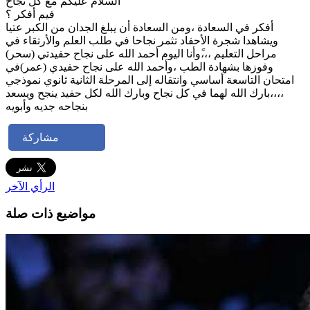
السلام عليكم مع كل نجاح
فيم أفكر ؟
أفكر في السعادة ،ومن السعادة أن يبلغ الجدان من الكبر عتيا
ويشاهدا شجرة الأحفاد تثمر نجاحا في طلب العلم والأرتقاء في
مراحل التعليم ،،،ًوأنا اليوم أحمد الله على نجاح حفيدتي (سحر)
وفوزها بشهادة الطب ،وأحمد الله على نجاح حفيدي (عمر)في
امتحان التاسعة أساسي وانتقاله إلى المرحلة الثانية ثانوي نموذجي
،،،،بارك الله لهما في كل نجاح وبارك الله لكل حفيد ينجح ويسعد
بنجاحه جديه وأبويه
مشاركة
الرأي الآخر
مواضيع ذات صلة