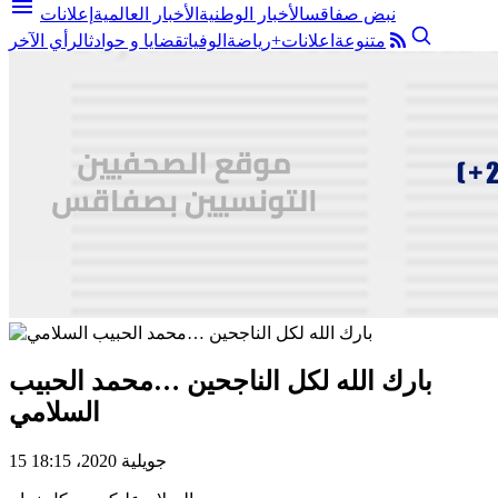
menu
نبض صفاقس
الأخبار الوطنية
الأخبار العالمية
إعلانات
متنوعة
اعلانات+
رياضة
الوفيات
قضايا و حوادث
الرأي الآخر
بارك الله لكل الناجحين …محمد الحبيب
السلامي
15 جويلية 2020، 18:15