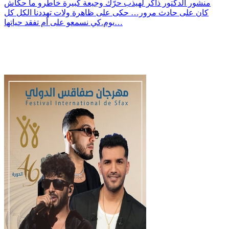
منشور الدكتور ذاكر لهيذب حرّك وجيعة كبيرة خاطرو ما حكاش
كان على حادث مرور… حكى على ظاهرة ولات تهددنا الكل كل
يوم.كي نسمعو على أم تفقد حياتها…