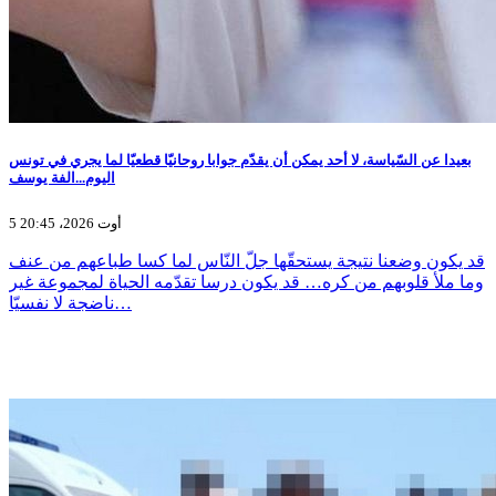
بعيدا عن السّياسة، لا أحد يمكن أن يقدّم جوابا روحانيّا قطعيّا لما يجري في تونس
اليوم...الفة يوسف
5 أوت 2026، 20:45
قد يكون وضعنا نتيجة يستحقّها جلّ النّاس لما كسا طباعهم من عنف
وما ملأ قلوبهم من كره… قد يكون درسا تقدّمه الحياة لمجموعة غير
ناضجة لا نفسيّا…