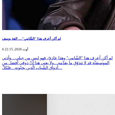
لم أكن أعرف هذا "الشّامي"..... الفة يوسف
6 أوت 2026، 22:15
لم أكن أعرف هذا "الشّامي" وهذا عاديّ، فهو ليس من جيلي…وأذني
الموسيقيّة قد لا تتذوّق ما يقدّمه…ولا يعني هذا أنّ ذوقي أفضل من
أذواق الشّباب الّذين يحبّونه…فلكلّ…