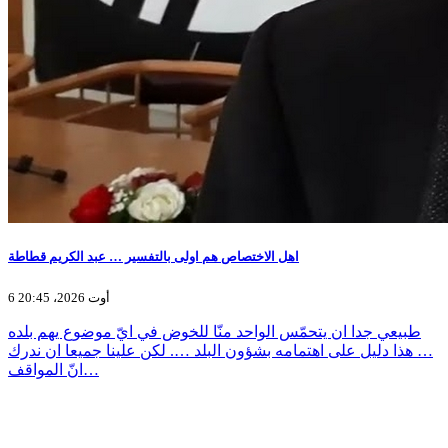
اهل الاختصاص هم اولى بالتفسير … عبد الكريم قطاطة
6 أوت 2026، 20:45
طبيعي جدا ان يتحمّس الواحد منّا للخوض في ايّ موضوع يهم بلده
… هذا دليل على اهتمامه بشؤون البلد …. لكن علينا جميعا ان ندرك
انّ المواقف…