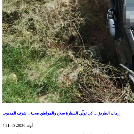
إرهاب الطريق… كي تولّي السيارة سلاح والمواطن ضحية...اشرف المذيوب
4 أوت 2026، 21:45