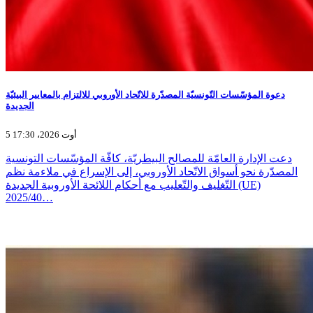
دعوة المؤسّسات التّونسيّة المصدّرة للاتّحاد الأوروبي للالتزام بالمعايير البيئيّة
الجديدة
5 أوت 2026، 17:30
دعت الإدارة العامّة للمصالح البيطريّة، كافّة المؤسّسات التونسية
المصدّرة نحو أسواق الاتّحاد الأوروبي، إلى الإسراع في ملاءمة نظم
التّغليف والتّعليب مع أحكام اللائحة الأوروبية الجديدة (UE)
2025/40…