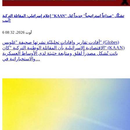
إعلام إسرائيلي: المقاتلة التركية "KAAN" تشكّل "صداعاً استراتيجياً" جديداً لتل
أبيب!
6 أوت 2026، 08:32
أفادت تقارير وإفادات تحليليّة نشرتها صحيفة "غلوبس" (Globes)
الاقتصادية الإسرائيلية بأن المقاتلة الوطنية التركية "كان" (KAAN)
باتت تُشكل مصدراً لقلق ومتابعة حثيثة لدى الأوساط العسكرية
والاستخباراتية في…