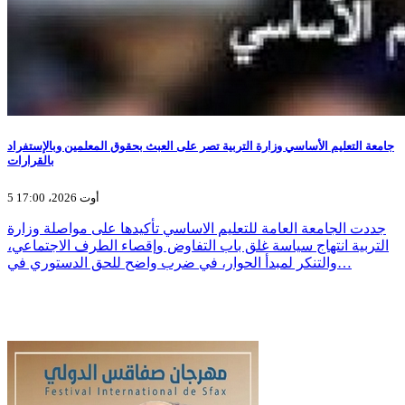
جامعة التعليم الأساسي وزارة التربية تصر على العبث بحقوق المعلمين وبالإستفراد
بالقرارات
5 أوت 2026، 17:00
جددت الجامعة العامة للتعليم الاساسي تأكيدها على مواصلة وزارة
التربية انتهاج سياسة غلق باب التفاوض وإقصاء الطرف الاجتماعي،
والتنكر لمبدأ الحوار، في ضرب واضح للحق الدستوري في…