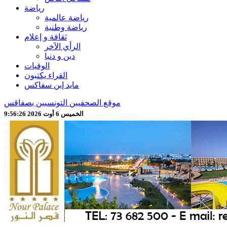
رياضة
رياضة عالمية
رياضة وطنية
ثقافة و إعلام
الرأي الآخر
دين و دنيا
الوفيات
القراء يكتبون
مايد إين سفاكس
موقع الصحفيين التونسيين بصفاقس
الخميس 6 أوت 2026 9:56:28