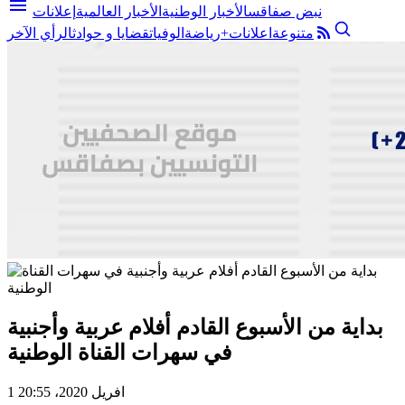
menu
نبض صفاقس
الأخبار الوطنية
الأخبار العالمية
إعلانات
متنوعة
اعلانات+
رياضة
الوفيات
قضايا و حوادث
الرأي الآخر
بداية من الأسبوع القادم أفلام عربية وأجنبية
في سهرات القناة الوطنية
1 افريل 2020، 20:55