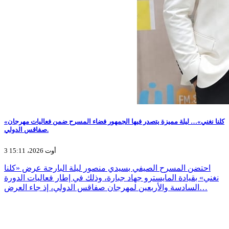
«كلنا نغني»… ليلة مميزة يتصدر فيها الجمهور فضاء المسرح ضمن فعاليات مهرجان
صفاقس الدولي.
3 أوت 2026، 15:11
احتضن المسرح الصيفي بسيدي منصور ليلة البارحة عرض «كلنا
نغني» بقيادة المايسترو جهاد جبارة، وذلك في إطار فعاليات الدورة
السادسة والأربعين لمهرجان صفاقس الدولي، إذ جاء العرض…