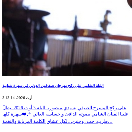
الليلة الشامي على ركح مهرجان صفاقس الدولي في سهرة شبابية
3 أوت 2026، 13:14
على ركح المسرح الصيفي بسيدي منصور، الليلة 3 أوت 2026، يطلّ
علينا الفنان الشامي بصوته الدافئ وإحساسه العالي 🎶❤️سهرة كلها
طرب، حب، وحنين…لكل عشاق الكلمة المزيانة والنغمة…