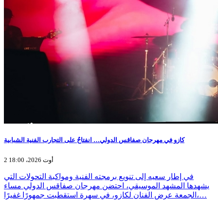
كازو في مهرجان صفاقس الدولي… انفتاحٌ على التجارب الفنية الشبابية
2 أوت 2026، 18:00
في إطار سعيه إلى تنويع برمجته الفنية ومواكبة التحولات التي
يشهدها المشهد الموسيقي، احتضن مهرجان صفاقس الدولي مساء
الجمعة عرض الفنان لكازو، في سهرة استقطبت جمهورًا غفيرًا،…