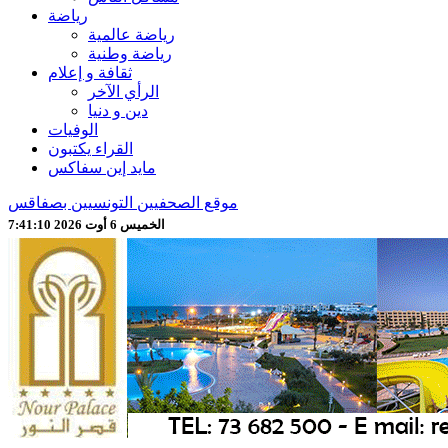
رياضة
رياضة عالمية
رياضة وطنية
ثقافة و إعلام
الرأي الآخر
دين و دنيا
الوفيات
القراء يكتبون
مايد إين سفاكس
موقع الصحفيين التونسيين بصفاقس
الخميس 6 أوت 2026 7:41:12