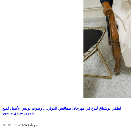
لطفي بوشناق يُبدع في مهرجان صفاقس الدولي… وصوت تونس الأصيل يُمتع
جمهور سيدي منصور
30 جويلية 2026، 20:38