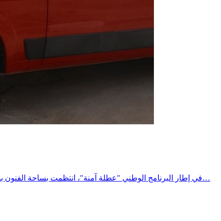
في إطار البرنامج الوطني "عطلة آمنة"، انتظمت بساحة الفنون بمدينة المتلوي حملة توعوية وتحسيسية لفائدة مستعملي الطريق، تحت إشراف السيد معتمد المتلوي، وبمشاركة مختلف الهياكل المتدخلة في…