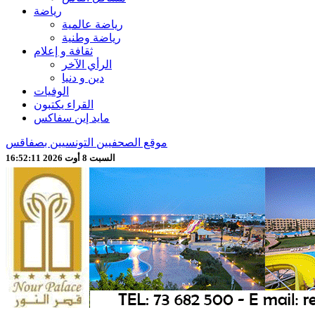
رياضة
رياضة عالمية
رياضة وطنية
ثقافة و إعلام
الرأي الآخر
دين و دنيا
الوفيات
القراء يكتبون
مايد إين سفاكس
موقع الصحفيين التونسيين بصفاقس
السبت 8 أوت 2026 16:52:13