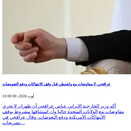
عراقجي: لا مفاوضات مع واشنطن قبل وقف الانتهاكات ودفع التعويضات
10 أوت 2026، 09:00
أكد وزير الخارجية الإيراني عباس عراقجي أن طهران لا تجري
مفاوضات مع الولايات المتحدة حاليا وأن استئنافها مشروط بوقف
الانتهاكات الأمريكية ودفع التعوضات. وقال عراقجي في
تصريحات…