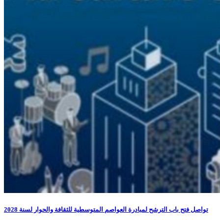
تواصل فتح باب الترشح لمبادرة العواصم المتوسطية للثقافة والحوار لسنة 2028