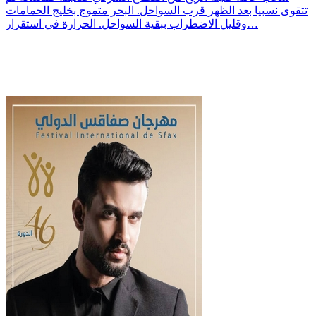
تتقوى نسبيا بعد الظهر قرب السواحل. البحر متموج بخليج الحمامات
وقليل الاضطراب ببقية السواحل. الحرارة في استقرار…