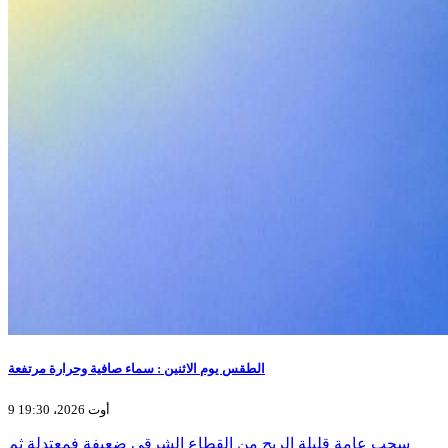
الطقس يوم الاثنين : سماء صافية وحرارة مرتفعة
9 أوت 2026، 19:30
سحب عامة قليلة الريح من القطاع الشرقي ضعيفة فمعتدلة ثم