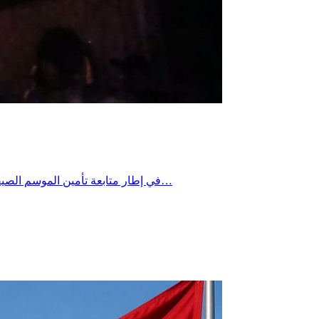
في إطار متابعة تأمين الموسم الصيفي 2026 وتعزيز الجهود الوطنية للوقاية من حرائق الغابات، نظم الديوان الوطني للحماية المدنية، ، ندوة صحفية صباح اليوم الأربعاء 22 جويلية…