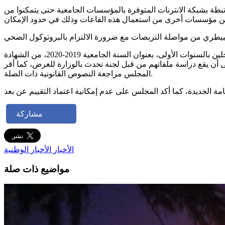
بطة بشبكة الانترنات المتوفرة بالمؤسسات الجامعية حتى يتمكنوا من
وأوضحت الوزارة أنه ونظرا للظروف الاستثنائية التي تعيشها الجامعة من جائحة كوفيد، قرر المجلس الترخيص استثنائيا للطلبة المسجلين بالسنوات الأولى، بعنوان السنة الجامعية 2019-2020، من الشهادة
إجازة في نظام ‘أمد’ والذين استوفوا حقهم في التسجيل، وذلك بتمكينهم من تسجيل رابع بعنوان السنة الجامعية 2020-2021 على أن يقع دراسة ملفاتهم من قبل لجنة تحدث بالوزارة للغرض، كما أقر
المجلس مراجعة النصوص القانونية ذات الصلة.
مشاركة
الأخبار
الأخبار الوطنية
مواضيع ذات صلة