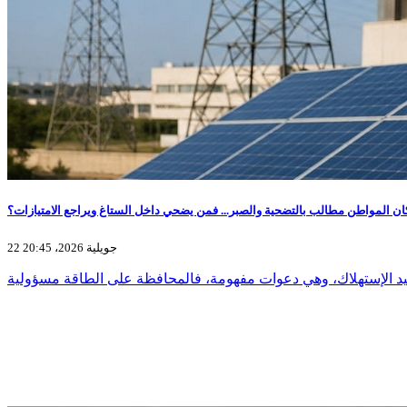
كان المواطن مطالب بالتضحية والصبر... فمن يضحي داخل الستاغ ويراجع الامتيازات؟
22 جويلية 2026، 20:45