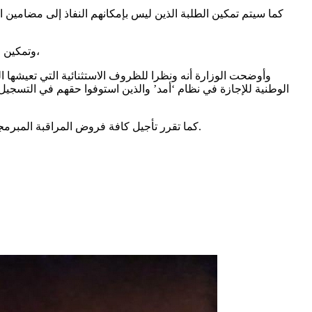
كما سيتم تمكين الطلبة الذين ليس بإمكانهم النفاذ إلى مضامين
وتمكين طلبة كليات الطب وطب الأسنان والصيدلة والمدرسة الوطنية للطب البيطري من مواصلة التربصات مع ضرورة الالتزام بالبروتوكول الصحي،
كما تقرر تأجيل كافة فروض المراقبة المبرمجة خلال الفترة الممتدة من 2 إلى 14 نوفمبر 2020 وإعلام الطلبة بالروزنامة الجديدة، كما أكد المجلس على عدم إمكانية اعتماد التقييم عن بعد.