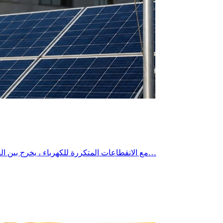
مع الانقطاعات المتكررة للكهرباء ، يخرج بين الفينة والأخرى مسؤول من الستاغ يدعو فيه المواطنين إلى الصبر و ترشيد الإستهلاك، وهي دعوات مفهومة، فالمحافظة على الطاقة مسؤولية…