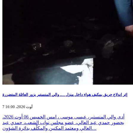
إثر اندلاع حريق بمكيف هواء داخل منزل …. والي المنستير يزور العائلة المتضررة
7 أوت 2026، 16:00
أدى والي المنستير، عيسى موسى ، امس الخميس 06 أوت 2026،
بحضور حمدي عبد العالي، عضو مجلس نواب الشعب، حمدي عبد
العالي ومعتمد المكنين والمكلّف بدائرة الشؤون…