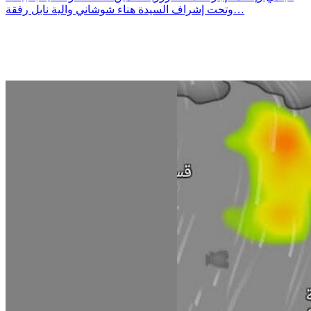
وتحت إشراف السيدة هناء شوشاني والية نابل رفقة…