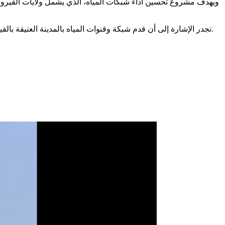
ويهدف مشروع تحسين آداء شبكات المياه، الذي يشمل ولايات القيروان
تجدر الإشارة إلى أن قدم شبكة وقنوات المياه بالمدينة العتيقة بالقيروان، أدى إلى تسربات للمياه اسفل المباني في عديد المرات، خاصة القديمة منها مما تسبب في تصدعات وتشققات أدى إلى انهيار جزء منها.