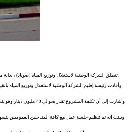
تنطلق الشركة الوطنية لاستغلال وتوزيع المياه (صوناد) ، بداية من شهر ماي 2025، في تجديد شبكة وقنوات المياه المهترئة على طول 20 كم كقسط أول، وذلك بالمدينة العتيقة وباحواز مركز مدينة القيروان.
وأفادت رئيسة إقليم الشركة الوطنية لاستغلال وتوزيع المياه بالق
وبينت أنه تم تنظيم جلسة عمل مع كافة المتدخلين العموميين لتس