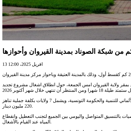
13 افريل 2025، 12:00
عقد بمقر ولاية القيروان امس الجمعة، حول انطلاق اشغال مشروع تجديد
وأشارت إلى أن تكلفة المشروع تقدر بحوالي 40 مليون دينار وهو يندرج ضمن “مشروع تحسين آداء شبكات المياه” الممول من قبل البنك الألماني للتنمية والحكومة التونسية، ويشمل 7 ولايات بكلفة جملية تناهز
220 مليون دينار.
ات بالتنسيق المتواصل واليومي بين الجميع لتجنب التعطيل وانقطاع
المياه عند القيام بالأشغال.