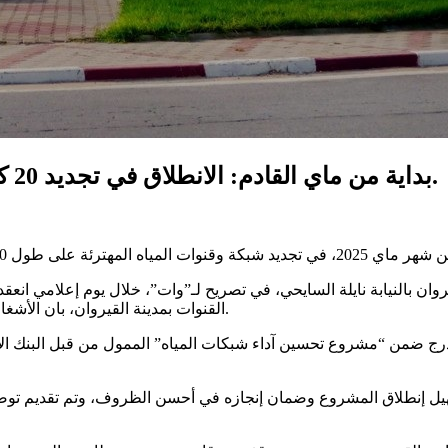
بداية من ماي القادم: الانطلاق في تجديد 20 كم من شبكة الصوناد بمدينة القيروان وأحوازها.
يروان بالنيابة نايلة السايحي، في تصريح لـ”وات”، خلال يوم إعلامي ان
القنوات بمدينة القيروان، بان الأشغال ستمتد طيلة 18 شهرا ومن المنتظر أن تنتهي خلال شهر أكتوبر 2026.
هيل إنطلاق المشروع وضمان إنجازه في أحسن الظروف، وتم تقديم توصي