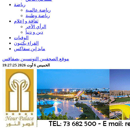
رياضة
رياضة عالمية
رياضة وطنية
ثقافة و إعلام
الرأي الآخر
دين و دنيا
الوفيات
القراء يكتبون
مايد إين سفاكس
موقع الصحفيين التونسيين بصفاقس
الخميس 6 أوت 2026 19:27:27