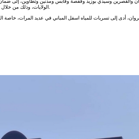
 والقصرين وسيدي بوزيد وقفصة وقابس ومدنين وتطاوين، إلى ضمان حسن 
الولايات، وذلك من خلال الحدّ من ضياع وتسرب المياه على مستوى شبكات جلب وتوزيع المياه.