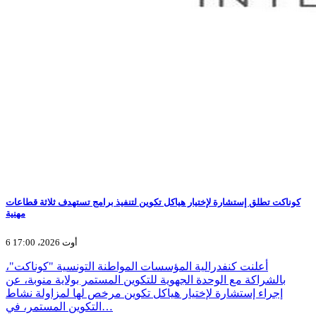
كوناكت تطلق إستشارة لإختيار هياكل تكوين لتنفيذ برامج تستهدف ثلاثة قطاعات
مهنية
6 أوت 2026، 17:00
أعلنت كنفدرالية المؤسسات المواطنة التونسية "كوناكت"،
بالشراكة مع الوحدة الجهوية للتكوين المستمر بولاية منوبة، عن
إجراء إستشارة لإختيار هياكل تكوين مرخص لها لمزاولة نشاط
التكوين المستمر، في…