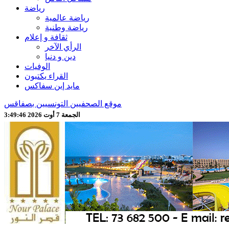
رياضة
رياضة عالمية
رياضة وطنية
ثقافة و إعلام
الرأي الآخر
دين و دنيا
الوفيات
القراء يكتبون
مايد إين سفاكس
موقع الصحفيين التونسيين بصفاقس
الجمعة 7 أوت 2026 3:49:48