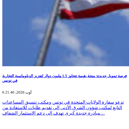
فرصة تمويل جديدة: منحة بقيمة تتجاوز 1.5 مليون دولار لتعزيز الدبلوماسية التجارية
في تونس
6 أوت 2026، 21:40
تدعو سفارة الولايات المتحدة في تونس ومكتب تنسيق المساعدات
التابع لمكتب شؤون الشرق الأدنى إلى تقديم طلبات للاستفادة من
مبادرة جديدة كبرى تهدف إلى دعم الاستثمار الشفاف…