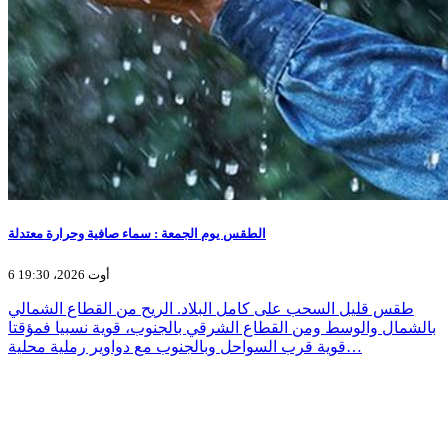
الطقس يوم الجمعة : سماء صافية وحرارة معتدلة
6 أوت 2026، 19:30
طقس قليل السحب على كامل البلاد. الريح من القطاع الشمالي
بالشمال والوسط ومن القطاع الشرقي بالجنوب، قوية نسبيا فمؤقتا
قوية قرب السواحل وبالجنوب مع دواوير رملية محلية…