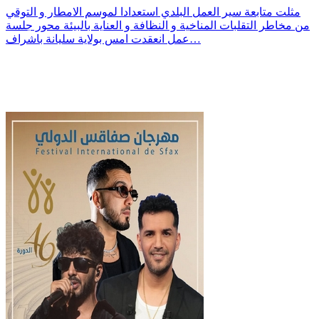
مثلت متابعة سير العمل البلدي استعدادا لموسم الامطار و التوقي
من مخاطر التقلبات المناخية و النظافة و العناية بالبيئة محور جلسة
عمل انعقدت امس بولاية سليانة باشراف…