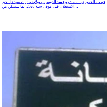
فيصل الخميري، أن مشروع سد الدويميس بولاية بنزرت سيدخل حيز
الاستغلال قبل موفى سنة 2026، بما سيمكن من…