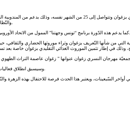
تنطلق يوم السبت 17 ماي 2025 الدورة 39 لمهرجان النسري بزغوان وتتواصل إلى 
والتّظاهرات الثّقافية والفنية وولاية زغوان وبلدية زغوان وعدد من المنظمات.
س وجهتنا” الممول من الاتحاد الأوروبي في تونس، وذلك وفق ندوة صحفية انتظمت أمس الأربعاء في زغوان.
ضية التي من شأنها التّعريف بزغوان وثراء موروثها الحضاري والثقافي
وسيسبق انطلاق فعاليات هذه الدّورة، تنظيم معرض التّسوق بالمدينة من 07 إلى 18 ماي 2025.