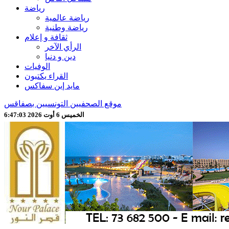
رياضة
رياضة عالمية
رياضة وطنية
ثقافة و إعلام
الرأي الآخر
دين و دنيا
الوفيات
القراء يكتبون
مايد إين سفاكس
موقع الصحفيين التونسيين بصفاقس
الخميس 6 أوت 2026 6:47:05