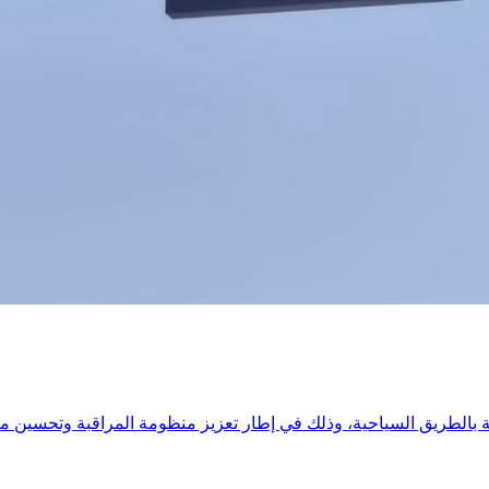
بالطريق السياحية، وذلك في إطار تعزيز منظومة المراقبة وتحسين مت