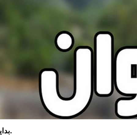
بداية من 17 ماي: زغوان تحتضن مهرجان النسري.