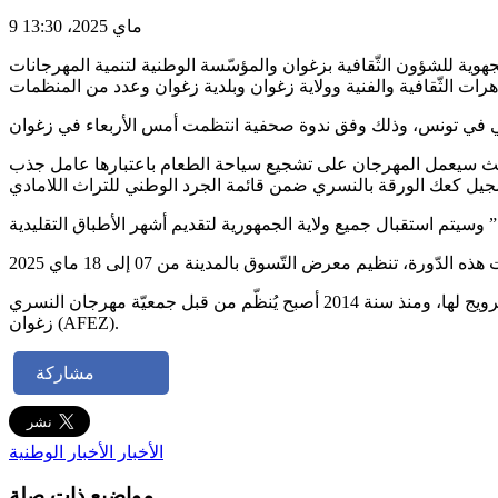
9 ماي 2025، 13:30
25 من الشهر نفسه، وذلك بدعم من المندوبية الجهوية للشؤون الثّقافية بزغوان والمؤسّسة الوطنية لتنمية المهرجانات
، حيث سيعمل المهرجان على تشجيع سياحة الطعام باعتبارها عامل جذب
يُشار إلى أنّه تمّ تأسيس مهرجان النّسري من قبل بلدية زغوان في أواخر السّبعينات، ويعتبر هذا الحدث فرصة للاحتفال بهذه الزهرة والتّرويج لها، ومنذ سنة 2014 أصبح يُنظّم من قبل جمعيّة مهرجان النسري
زغوان (AFEZ).
مشاركة
الأخبار
الأخبار الوطنية
مواضيع ذات صلة