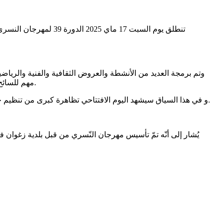
كما يدعم هذه الدّورة برنامج “تون
وتم برمجة العديد من الأنشطة والعروض الثقافية والفنية والريا
مهم للسائح، وذلك في إطار تثمين الموروث الغذائي التقليدي بزغوان خاصة بعد تسجيل كعك الورقة بالنسري ضمن قائمة الجرد الوطني للتراث اللامادي.
و في هذا السياق سيشهد اليوم الافتتاحي تظاهرة كبرى من تنظيم جمعيّة مهرجان النسري زغوان عنوانها ” زغوان عاصمة التراث الطهوي ” وسيتم استقبال جميع ولاية الجمهورية لتقديم أشهر الأطباق التقليدية.