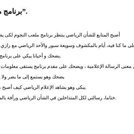
برنامج ملعب النجوم: “إجرام في حق الإعلام الرياضي”.
أصبح المتابع للشأن الرياضي ينتظر برنامج ملعب النجوم لكى ي
يضحك و أحيانا يبكي على برنامج يتحدث فيه المقدم والضيوف عن المستشهر أكثر من المادة الرياضية.
يضحك وهو يستمع إلى ما يضر ولا 
يبكى وهو يشاهد الإعلام الرياضي كيف أصبح مهنة من لا مهنة له، والوسيلة الأسرع للشهرة أو الاستمرار فى طريقها.
ختاما، رسالتي لكل المتداخلين في الشأن الرياضي ورأفة بالمشاهدين، امنعوا هذه المهازل، ضعوا شروط لمقدمي البرامج الرياضية.