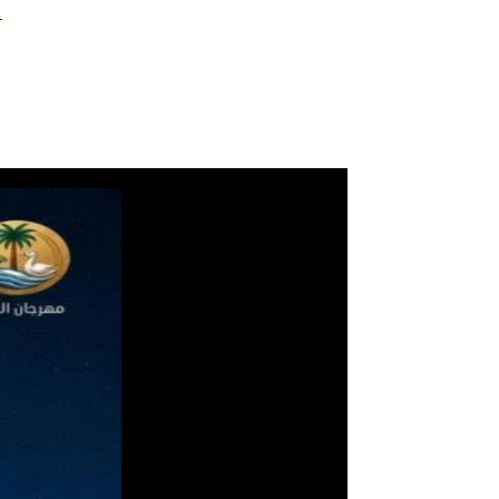
● مَنْ أنتَ سيدي، 