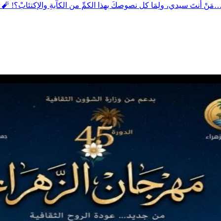
ولِمَا كل نصوصكَ بهذا الكمِّ من الكآبةِ والإكتئابْ؟! 🧨 أنا الراحل دوما، والمسافر دوما، لا وطنَ لي، لا مقرَّ لي، لا حضنَ لي…