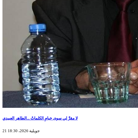
لا مقرَّ لي سوى خيامِ الكلماتْ ...الطاهر العبيدي
21 جويلية 2026، 18:30