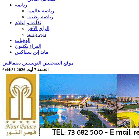
رياضة
رياضة عالمية
رياضة وطنية
ثقافة و إعلام
الرأي الآخر
دين و دنيا
الوفيات
القراء يكتبون
مايد إين سفاكس
موقع الصحفيين التونسيين بصفاقس
الجمعة 7 أوت 2026 6:44:33