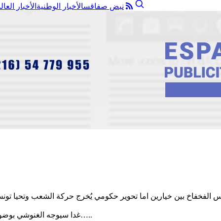
نبض صفاقس
الأخبار الوطنية
الأخبار العال
لفخفاخ بين خيارين اما تحوير حكومي يُخرج حركة الشعب وتحيا تونس 
غدا سيوجه الغنوشي بوضوح هذه الرسالة من خلال منبر قناة نسمة التي سجل معها حواره اليوم…..