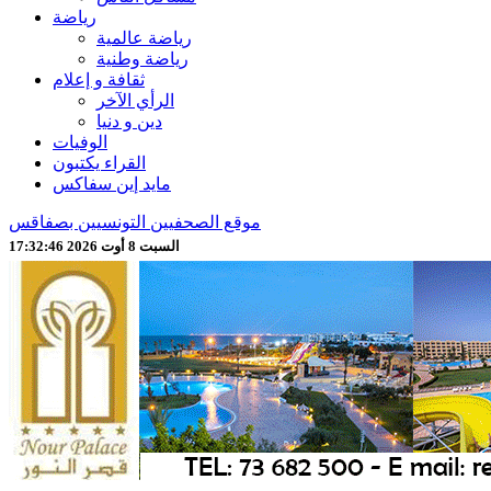
رياضة
رياضة عالمية
رياضة وطنية
ثقافة و إعلام
الرأي الآخر
دين و دنيا
الوفيات
القراء يكتبون
مايد إين سفاكس
موقع الصحفيين التونسيين بصفاقس
السبت 8 أوت 2026 17:32:48