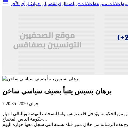
menu
مية
إعلانات متنوعة
اعلانات+
رياضة
الوفيات
قضايا و حوادث
الرأي الآخر
برهان بسيس يتنبأ بصيف سياسي ساخن
7 جوان 2020، 20:35
من الحكومة ويُدخل قلب تونس واما انسحاب النهضة وبالتالي انهيار
حكومة الياس الفخفاخ…