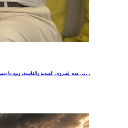
في هذه الظروف الصعبة والقاسية، ومع ما يعيشه الجميع من معاناة، وقد تجاوزت انقطاعات الكهرباء اليوم خمس ساعات متواصلة، تظل كرامة الإنسان فوق كل اعتبار.تضامني المطلق مع…