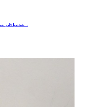
شخصيا قادر نصبر على أي وضع بفضل الله وحده وطاقة الصبر الي اكتسبها الواحد في حياته لكن هناك الكثير من المرضى وكبار السن والأطفال لا طاقة لهم…