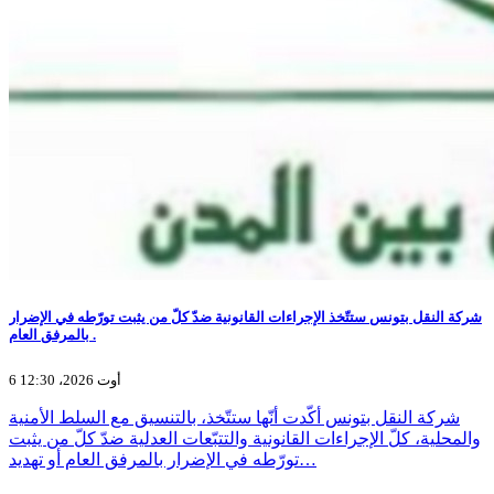
شركة النقل بتونس ستتّخذ الإجراءات القانونية ضدّ كلّ من يثبت تورّطه في الإضرار
بالمرفق العام .
6 أوت 2026، 12:30
شركة النقل بتونس أكّدت أنّها ستتّخذ، بالتنسيق مع السلط الأمنية
والمحلية، كلّ الإجراءات القانونية والتتبّعات العدلية ضدّ كلّ من يثبت
تورّطه في الإضرار بالمرفق العام أو تهديد…