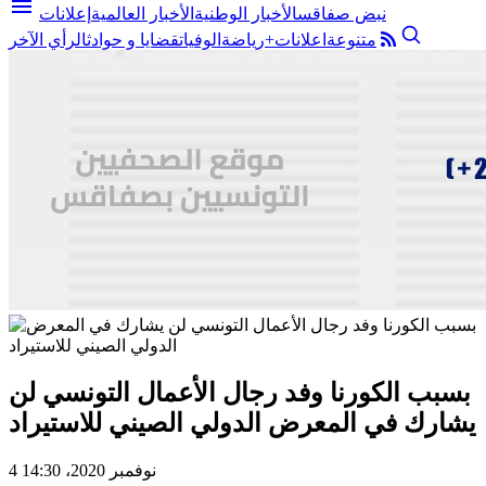
menu
نبض صفاقس
الأخبار الوطنية
الأخبار العالمية
إعلانات
متنوعة
اعلانات+
رياضة
الوفيات
قضايا و حوادث
الرأي الآخر
بسبب الكورنا وفد رجال الأعمال التونسي لن
يشارك في المعرض الدولي الصيني للاستيراد
4 نوفمبر 2020، 14:30