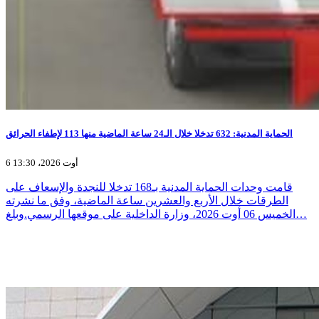
الحماية المدنية: 632 تدخلا خلال الـ24 ساعة الماضية منها 113 لإطفاء الحرائق
6 أوت 2026، 13:30
قامت وحدات الحماية المدنية بـ168 تدخلا للنجدة والإسعاف على
الطرقات خلال الأربع والعشرين ساعة الماضية، وفق ما نشرته
الخميس 06 أوت 2026، وزارة الداخلية على موقعها الرسمي.وبلغ…