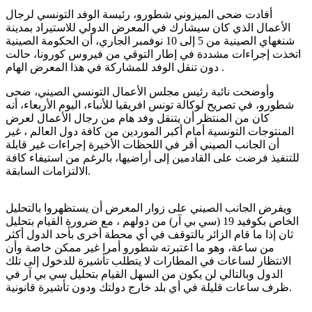
أفادت ضحى الميزوني شطورو، رئيسة الوفد التونسي لرجال
الأعمال الذي كان سيشارك في المعرض الدولي للاستيراد بمدينة
شنغهاي الصينية من 5 إلى 10 نوفمبر الجاري، أن الحكومة الصينية
اتخذت إجراءات مشددة في إطار التوقي من فيروس كورونا، حالت
دون تنقل الوفد للمشاركة في هذا المعرض الهام .
وأوضحت نائبة رئيس مجلس الأعمال التونسي الصيني، ضحى
شطورو، في تصريح لوكالة تونس افريقيا للأنباء، اليوم الأربعاء، أنه
كان من المنتظر أن يتنقل وفد هام من رجال الأعمال لعرض
المنتوجات التونسية أمام أكبر الموردين من كافة دول العالم ، غير
أن الجانب الصيني أقر في اللحظات الأخيرة إجراءات غير قابلة
للتنفيذ فرضت على القادمين إلى أراضيها، بالرغم من استيفاء كافة
الالتزامات السابقة.
ويفرض الجانب الصيني على زوار المعرض أن يستظهروا بالتحليل
الخاص بكوفيد 19 (سي بي آر) من دولهم ، مع ضرورة القيام بتحليل
ثان إذا ما قام الزائر بالتوقف في أي محطة أخرى بأحد الدول أكثر
من ساعة، وهو ما اعتبرته شطورو أمرا غير ممكن خاصة وأن
الانتظار لساعات في المطارات لا يتطلب تأشيرة للدخول إلى تلك
الدول وبالتالي لن يكون من السهل القيام بتحليل سي بي آر في
ظرف ساعات قليلة في أي بلد خارج دولتك ودون تأشيرة قانونية.