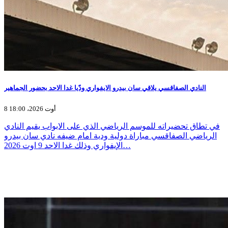
النادي الصفاقسي يلاقي سان بيدرو الايفواري ودّيا غدا الاحد بحضور الجماهير
8 أوت 2026، 18:00
في تطاق تحضيراته للموسم الرياضي الذي على الابواب يقيم النادي
الرياضي الصفاقسي مباراة دولية ودية امام ضيفه نادي سان بيدرو
الإيفواري وذلك غدا الاحد 9 اوت 2026…