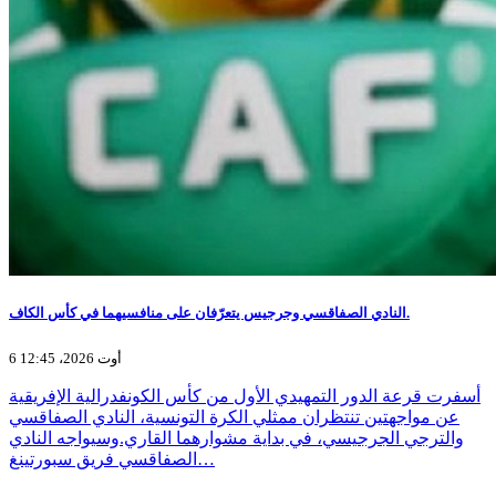
النادي الصفاقسي وجرجيس يتعرّفان على منافسيهما في كأس الكاف.
6 أوت 2026، 12:45
أسفرت قرعة الدور التمهيدي الأول من كأس الكونفدرالية الإفريقية
عن مواجهتين تنتظران ممثلي الكرة التونسية، النادي الصفاقسي
والترجي الجرجيسي، في بداية مشوارهما القاري.وسيواجه النادي
الصفاقسي فريق سبورتينغ…