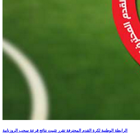
الرابطة الوطنية لكرة القدم المحترفة تقرر تثبيت نتائج قرعة سحب الروزنامة