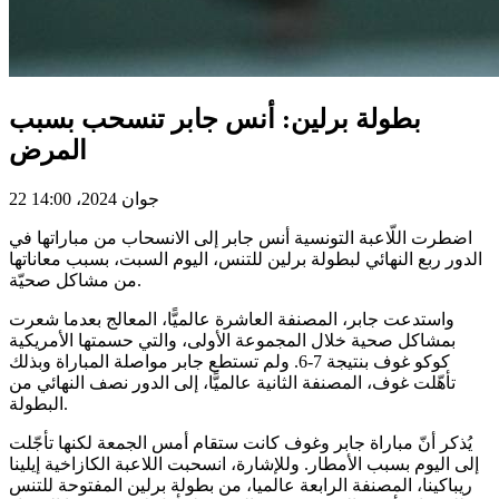
بطولة برلين: أنس جابر تنسحب بسبب
المرض
22 جوان 2024، 14:00
اضطرت اللّاعبة التونسية أنس جابر إلى الانسحاب من مباراتها في
الدور ربع النهائي لبطولة برلين للتنس، اليوم السبت، بسبب معاناتها
من مشاكل صحيّة.
واستدعت جابر، المصنفة العاشرة عالميًّا، المعالج بعدما شعرت
بمشاكل صحية خلال المجموعة الأولى، والتي حسمتها الأمريكية
كوكو غوف بنتيجة 7-6. ولم تستطع جابر مواصلة المباراة وبذلك
تأهّلت غوف، المصنفة الثانية عالميًّا، إلى الدور نصف النهائي من
البطولة.
يُذكر أنّ مباراة جابر وغوف كانت ستقام أمس الجمعة لكنها تأجّلت
إلى اليوم بسبب الأمطار. وللإشارة، انسحبت اللاعبة الكازاخية إيلينا
ريباكينا، المصنفة الرابعة عالميا، من بطولة برلين المفتوحة للتنس