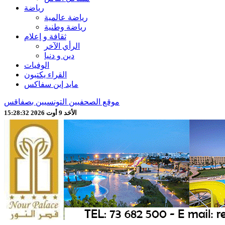
رياضة
رياضة عالمية
رياضة وطنية
ثقافة و إعلام
الرأي الآخر
دين و دنيا
الوفيات
القراء يكتبون
مايد إين سفاكس
موقع الصحفيين التونسيين بصفاقس
الأحَد 9 أوت 2026 15:28:34