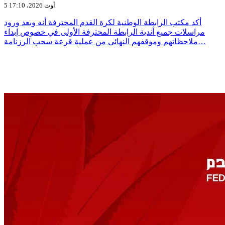
5 أوت 2026، 17:10
أكد مكتب الرابطة الوطنية لكرة القدم المحترفة أنه وبعد ورود
مراسلات جميع أندية الرابطة المحترفة الأولى في خصوص إبداء
ملاحظاتهم وموقفهم النهائي من عملية قرعة سحب الرزنامة…