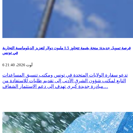
فرصة تمويل جديدة: منحة بقيمة تتجاوز 1.5 مليون دولار لتعزيز الدبلوماسية التجارية
في تونس
6 أوت 2026، 21:40
تدعو سفارة الولايات المتحدة في تونس ومكتب تنسيق المساعدات
التابع لمكتب شؤون الشرق الأدنى إلى تقديم طلبات للاستفادة من
مبادرة جديدة كبرى تهدف إلى دعم الاستثمار الشفاف…