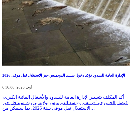
الإدارة العامة للسدود تؤكد دخول ســـد الدويميس حيز الاستغلال قبل موفى 2026
6 أوت 2026، 16:00
أكد المكلف بتسيير الإدارة العامة للسدود والأشغال المائية الكبرى،
فيصل الخميري، أن مشروع سد الدويميس بولاية بنزرت سيدخل حيز
الاستغلال قبل موفى سنة 2026، بما سيمكن من…