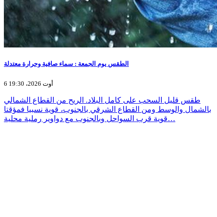
الطقس يوم الجمعة : سماء صافية وحرارة معتدلة
6 أوت 2026، 19:30
طقس قليل السحب على كامل البلاد. الريح من القطاع الشمالي
بالشمال والوسط ومن القطاع الشرقي بالجنوب، قوية نسبيا فمؤقتا
قوية قرب السواحل وبالجنوب مع دواوير رملية محلية…