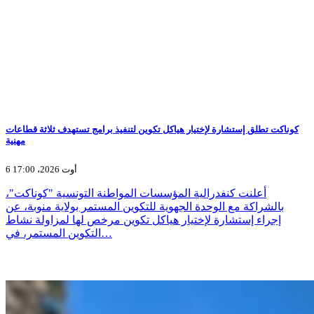
كوناكت تطلق إستشارة لإختيار هياكل تكوين لتنفيذ برامج تستهدف ثلاثة قطاعات
مهنية
6 أوت 2026، 17:00
أعلنت كنفدرالية المؤسسات المواطنة التونسية "كوناكت"،
بالشراكة مع الوحدة الجهوية للتكوين المستمر بولاية منوبة، عن
إجراء إستشارة لإختيار هياكل تكوين مرخص لها لمزاولة نشاط
التكوين المستمر، في…