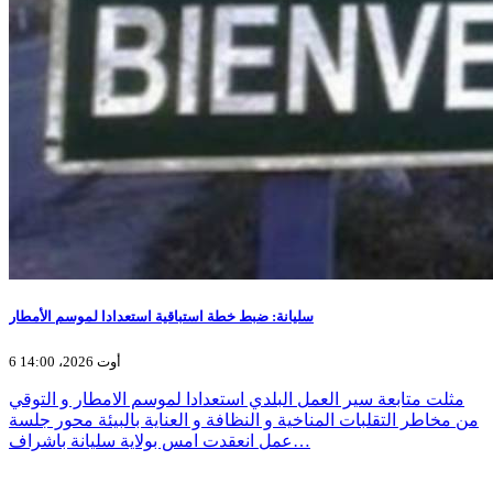
سليانة: ضبط خطة استباقية استعدادا لموسم الأمطار
6 أوت 2026، 14:00
مثلت متابعة سير العمل البلدي استعدادا لموسم الامطار و التوقي
من مخاطر التقلبات المناخية و النظافة و العناية بالبيئة محور جلسة
عمل انعقدت امس بولاية سليانة باشراف…