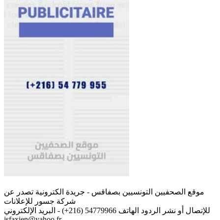
موقع الصحفيين التونسيين بصفاقس - جريدة الكترونية تصدر عن
شركة جسور للإعلانات
للإتصال أو نشر الردود الهاتف 54779966 (216+) - البريد الإلكتروني
jsfaxien@yahoo.fr