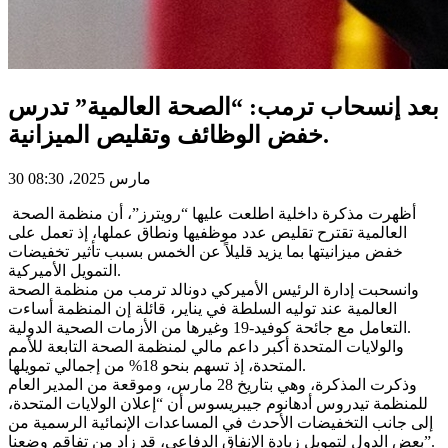
بعد إنسحاب ترمب: “الصحة العالمية” تدرس
خفض الوظائف وتقليص الميزانية.
30 مارس 2025، 08:30
أظهرت مذكرة داخلية اطلعت عليها “رويترز”، أن منظمة الصحة
العالمية تقترح تقليص عدد موظفيها ونطاق عملها، إذ تعمل على
خفض ميزانيتها بما يزيد قليلاً عن الخمس بسبب تأثير تخفيضات
التمويل الأميركية.
وانسحبت إدارة الرئيس الأميركي دونالد ترمب من منظمة الصحة
العالمية عند توليه السلطة في يناير، قائلة إن المنظمة أساءت
التعامل مع جائحة كوفيد-19 وغيرها من الأزمات الصحية الدولية.
والولايات المتحدة أكبر داعم مالي لمنظمة الصحة التابعة للأمم
المتحدة، إذ تسهم بنحو 18% من إجمالي تمويلها.
وذكرت المذكرة، وهي بتاريخ 28 مارس، وموقعة من المدير العام
للمنظمة تيدروس أدهانوم جيبريسوس أن “إعلان الولايات المتحدة،
إلى جانب التخفيضات الأحدث في المساعدات الإنمائية الرسمية من
بعض الدول لتمويل زيادة الإنفاق الدفاعي، قد زاد من تفاقم وضعنا”.