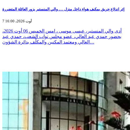
إثر اندلاع حريق بمكيف هواء داخل منزل …. والي المنستير يزور العائلة المتضررة
7 أوت 2026، 16:00
أدى والي المنستير، عيسى موسى ، امس الخميس 06 أوت 2026،
بحضور حمدي عبد العالي، عضو مجلس نواب الشعب، حمدي عبد
العالي ومعتمد المكنين والمكلّف بدائرة الشؤون…