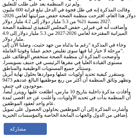
ولم ترد المنظمة بعد على طلب للتعليق.
وقالت المذكرة إنه في ظل فجوة في الدخل تبلغ قرابة 600 مليون
دولار هذا العام، اقترحت منظمة الصحة خفض ميزانيتها لعامي 2026-
2027 بنسبة 21% من 5.3 مليار دولار إلى 4.2 مليار دولار.
وأضافت أنه في فبراير، خفض المجلس التنفيذي لمنظمة الصحة
الميزانية المقترحة لعامي 2026-2027 من 5.3 مليار دولار إلى 4.9
مليار دولار.
وجاء في المذكرة “رغم ما بذلناه من جهد حثيث، وصلنا الآن إلى
مرحلة لا خيار لنا فيها سوى تقليص حجم عملنا وقوتنا العاملة”.
وأوضحت المذكرة أن منظمة الصحة ستخفض الوظائف على
مستوى القيادة العليا في مقرها الرئيسي في جنيف بسويسرا،
وستتأثر جميع المستويات الوظيفية والمناطق.
وستقرر كيفية تحديد أولويات عملها ومواردها بحلول نهاية أبريل.
وتظهر وثائق المنظمة أن أكثر من ربع موظفيها البالغ عددهم 9473
موجودون في جنيف.
وأفادت مذكرة داخلية بتاريخ 10 مارس، اطلعت عليها رويترز أيضاً،
أن المنظمة بدأت في تحديد الأولويات، وأعلنت عن حد أقصى لمدة
عام واحد لعقود الموظفين.
وأشارت المذكرة إلى أن الموظفين يحاولون الحصول على تمويل
إضافي من الدول والجهات المانحة الخاصة والمؤسسات الخيرية.
مشاركة