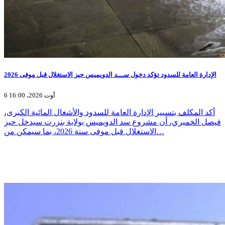
الإدارة العامة للسدود تؤكد دخول ســـد الدويميس حيز الاستغلال قبل موفى 2026
6 أوت 2026، 16:00
أكد المكلف بتسيير الإدارة العامة للسدود والأشغال المائية الكبرى،
فيصل الخميري، أن مشروع سد الدويميس بولاية بنزرت سيدخل حيز
الاستغلال قبل موفى سنة 2026، بما سيمكن من…