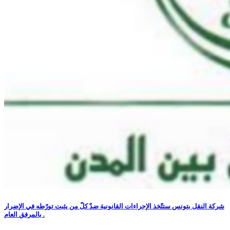
شركة النقل بتونس ستتّخذ الإجراءات القانونية ضدّ كلّ من يثبت تورّطه في الإضرار
بالمرفق العام .