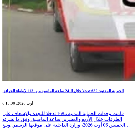
الحماية المدنية: 632 تدخلا خلال الـ24 ساعة الماضية منها 113 لإطفاء الحرائق
6 أوت 2026، 13:30
قامت وحدات الحماية المدنية بـ168 تدخلا للنجدة والإسعاف على
الطرقات خلال الأربع والعشرين ساعة الماضية، وفق ما نشرته
الخميس 06 أوت 2026، وزارة الداخلية على موقعها الرسمي.وبلغ…