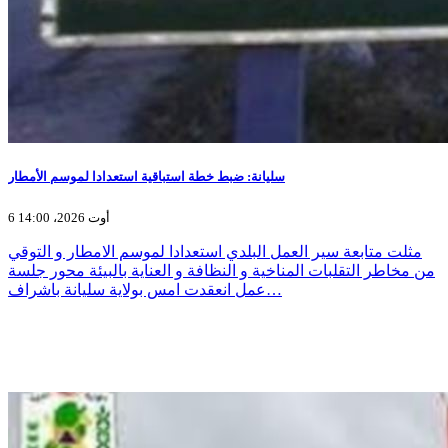
سليانة: ضبط خطة استباقية استعدادا لموسم الأمطار
6 أوت 2026، 14:00
مثلت متابعة سير العمل البلدي استعدادا لموسم الامطار و التوقي
من مخاطر التقلبات المناخية و النظافة و العناية بالبيئة محور جلسة
عمل انعقدت امس بولاية سليانة باشراف…