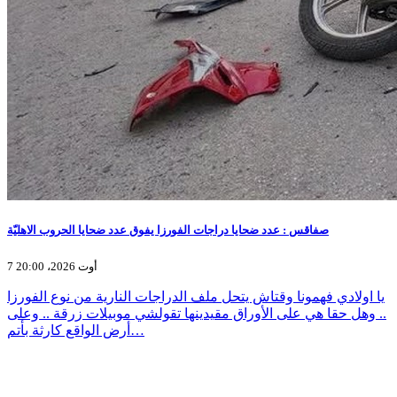
صفاقس : عدد ضحايا دراجات الفورزا يفوق عدد ضحايا الحروب الاهليّة
7 أوت 2026، 20:00
يا اولادي فهمونا وقتاش يتحل ملف الدراجات النارية من نوع الفورزا
.. وهل حقا هي على الأوراق مقيدينها تقولشي موبيلات زرقة .. وعلى
أرض الواقع كارثة بأتم…