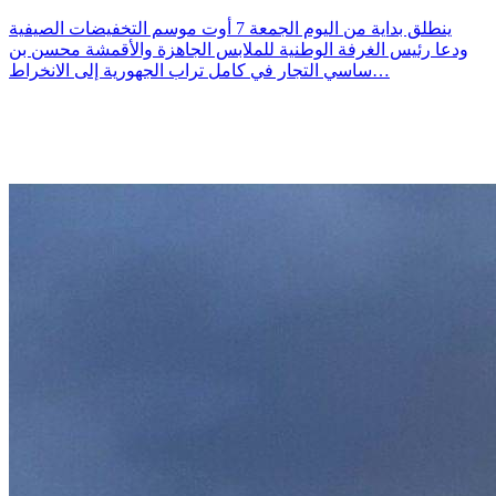
ينطلق بداية من اليوم الجمعة 7 أوت موسم التخفيضات الصيفية
ودعا رئيس الغرفة الوطنية للملابس الجاهزة والأقمشة محسن بن
ساسي التجار في كامل تراب الجهورية إلى الانخراط…