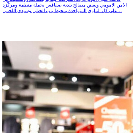
الامن الامومي وبعض مصالح بلدية صفاقس بحملة منظمة ومركّزة
على كل المآوي المتواجدة بمحيط باب الجبلي وسيدي اللخمي…