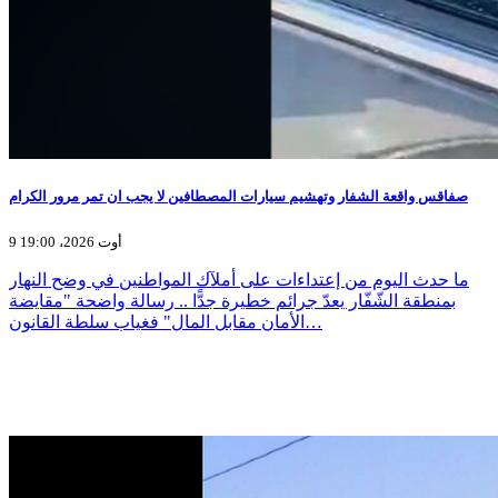
صفاقس واقعة الشفار وتهشيم سيارات المصطافين لا يجب ان تمر مرور الكرام
9 أوت 2026، 19:00
ما حدث اليوم من إعتداءات على أملآك المواطنين في وضح النهار
بمنطقة الشّفّار يعدّ جرائم خطيرة جدًّا .. رسالة واضحة "مقايضة
الأمان مقابل المال" فغياب سلطة القانون…