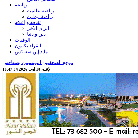
رياضة
رياضة عالمية
رياضة وطنية
ثقافة و إعلام
الرأي الآخر
دين و دنيا
الوفيات
القراء يكتبون
مايد إين سفاكس
موقع الصحفيين التونسيين بصفاقس
الإثنين 10 أوت 2026 16:47:36