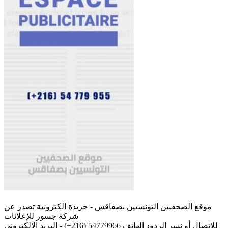
موقع الصحفيين التونسيين بصفاقس - جريدة الكترونية تصدر عن
شركة جسور للإعلانات
للإتصال أو نشر الردود الهاتف 54779966 (216+) - البريد الإلكتروني