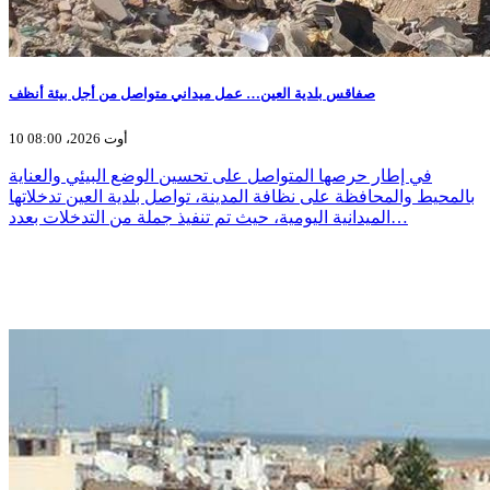
صفاقس بلدية العين… عمل ميداني متواصل من أجل بيئة أنظف
10 أوت 2026، 08:00
في إطار حرصها المتواصل على تحسين الوضع البيئي والعناية
بالمحيط والمحافظة على نظافة المدينة، تواصل بلدية العين تدخلاتها
الميدانية اليومية، حيث تم تنفيذ جملة من التدخلات بعدد…