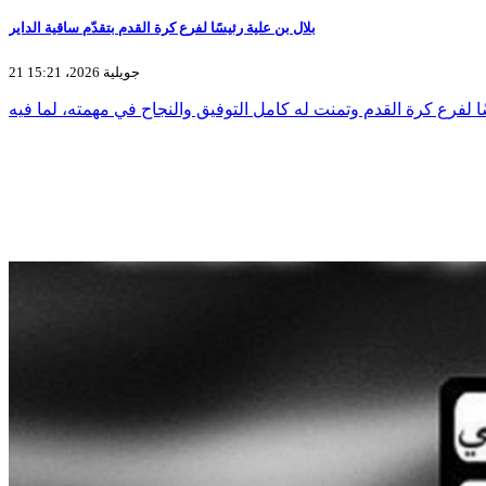
بلال بن علية رئيسًا لفرع كرة القدم بتقدّم ساقية الداير
21 جويلية 2026، 15:21