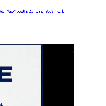
أعلن الاتحاد الدولي لكرة القدم "فيفا" التشكيلة المثالية لمونديال 2026 والتي ضمّت 3 لاعبين من المنتخب الإسباني (بطل العالم) و3 لاعبين من المنتخب الفرنسي ولاعبيْن من المنتخب…