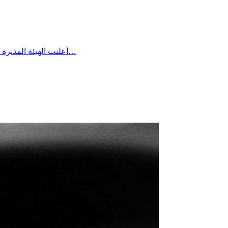
أعلنت الهيئة المديرة للتقدم الرياضي بساقية الداير مؤخرا عن تعيين السيد بلال بن علية رئيسًا لفرع كرة القدم وتمنت له كامل التوفيق والنجاح في مهمته، لما فيه…