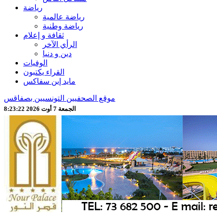
رياضة
رياضة عالمية
رياضة وطنية
ثقافة و إعلام
الرأي الآخر
دين و دنيا
الوفيات
القراء يكتبون
مايد إين سفاكس
موقع الصحفيين التونسيين بصفاقس
الجمعة 7 أوت 2026 8:23:25