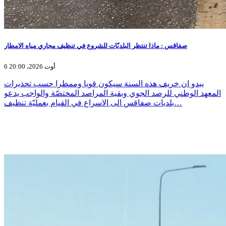
صفاقس : ماذا تنتظر البلديّات للشروع في تنظيف مجاري مياه الامطار
6 أوت 2026، 20:00
يبدو ان خريف هذه السنة سيكون قويا وممطرا حسب تحذيرات
المعهد الوطني للرصد الجوي وبقية المراصد المختصّة والواجب يدعو
بلديات صفاقس الى الاسراع في القيام بعمليّة تنظيف…