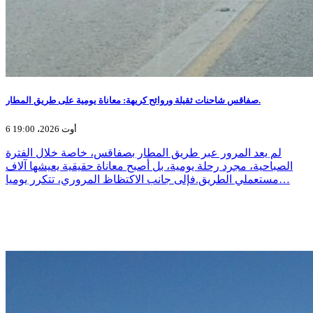
صفاقس شاحنات ثقيلة وروائح كريهة: معاناة يومية على طريق المطار.
6 أوت 2026، 19:00
لم يعد المرور عبر طريق المطار بصفاقس، خاصة خلال الفترة
الصباحية، مجرد رحلة يومية، بل أصبح معاناة حقيقية يعيشها آلاف
مستعملي الطريق.فإلى جانب الاكتظاظ المروري، تتكرر يوميا…