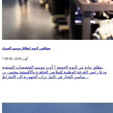
صفاقس اليوم انطلاق موسم الصولد
7 أوت 2026، 08:00
ينطلق بداية من اليوم الجمعة 7 أوت موسم التخفيضات الصيفية
ودعا رئيس الغرفة الوطنية للملابس الجاهزة والأقمشة محسن بن
ساسي التجار في كامل تراب الجهورية إلى الانخراط…