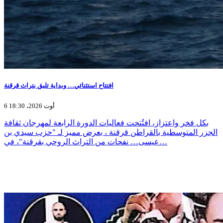
افتتاح استثنائي… وبداية تليق بتراث قرقنة
6 أوت 2026، 18:30
بكل فخر واعتزاز، افتُتحت فعاليات الدورة الرابعة لمهرجان ثقافة
الجزر المتوسطية بالقراطن قرقنة ، بعرض مميز لـ "حزب سيدي بن
عيسى… نفحات من التراث الروحي بقرقنة"، في…