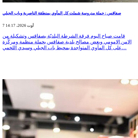
صفاقس : حملة مدروسة شملت كل المآوي بمنطقة الناصرية وباب الجبلي
7 أوت 2026، 14:17
قامت صباح اليوم فرقة الشرطة البلديّة بصفاقس وتشكيلة من
الامن الامومي وبعض مصالح بلدية صفاقس بحملة منظمة ومركّزة
على كل المآوي المتواجدة بمحيط باب الجبلي وسيدي اللخمي…