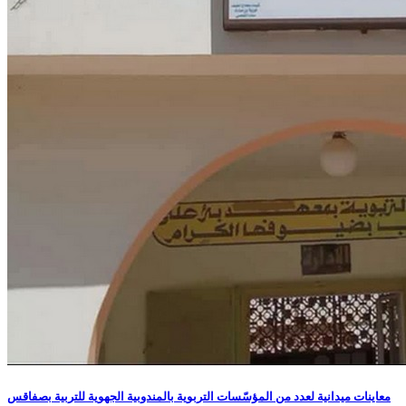
معاينات ميدانية لعدد من المؤسّسات التربوية بالمندوبية الجهوية للتربية بصفاقس