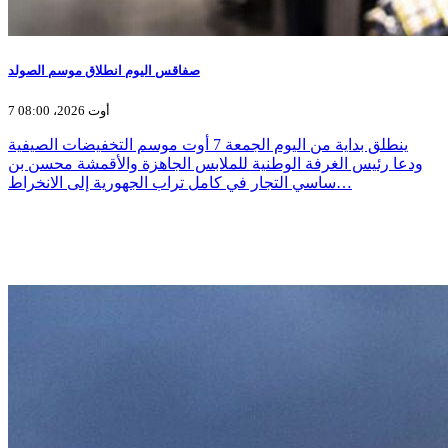
صفاقس اليوم انطلاق موسم الصولد
7 أوت 2026، 08:00
ينطلق بداية من اليوم الجمعة 7 أوت موسم التخفيضات الصيفية
ودعا رئيس الغرفة الوطنية للملابس الجاهزة والأقمشة محسن بن
ساسي التجار في كامل تراب الجهورية إلى الانخراط…