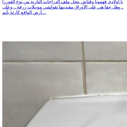
يا اولادي فهمونا وقتاش يتحل ملف الدراجات النارية من نوع الفورزا
.. وهل حقا هي على الأوراق مقيدينها تقولشي موبيلات زرقة .. وعلى
أرض الواقع كارثة بأتم…