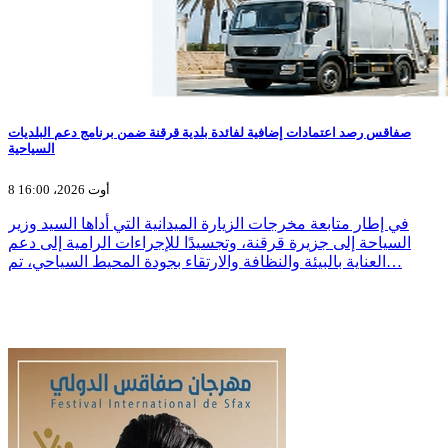
صفاقس رصد اعتمادات إضافية لفائدة بلدية قرقنة ضمن برنامج دعم البلديات
السياحية
8 أوت 2026، 16:00
في إطار متابعة مخرجات الزيارة الميدانية التي أداها السيد وزير
السياحة إلى جزيرة قرقنة، وتجسيدًا للإجراءات الرامية إلى دعم
العناية بالبيئة والنظافة والارتقاء بجودة المحيط السياحي، تم…