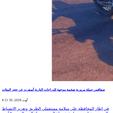
صفاقس حملة مرورية ضخمة موجهة للدراجات النارية أسفرت عن حجز المئات
8 أوت 2026، 21:56
في إطار المحافظة على سلامة مستعملي الطريق وتعزيز الانضباط