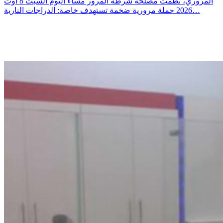
المروري، نظمت مصلحة شرطة المرور مساء اليوم السبت 8 أوت
2026 حملة مرورية ضخمة تستهدف خاصة: الدراجات النارية…