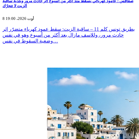
صفاقس : عامود كهربائي يسقط منذ اكثر من اسبوع اثر حادث مرور وبلدية ساقية
الزيت لا تتحرّك
8 أوت 2026، 19:00
بطريق تونس كلم 11 – ساقية الزيت: سقط عمود كهرباء متضرّر إثر
حادث مرور، وللاسف مازال بعد أكثر من أسبوع وهو في نفس
وضعية السقوط في نفس…