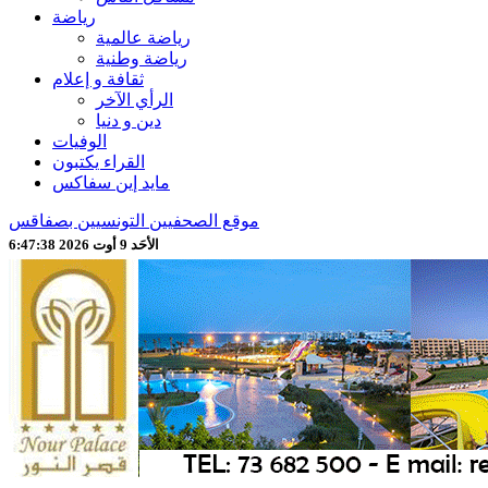
رياضة
رياضة عالمية
رياضة وطنية
ثقافة و إعلام
الرأي الآخر
دين و دنيا
الوفيات
القراء يكتبون
مايد إين سفاكس
موقع الصحفيين التونسيين بصفاقس
الأحَد 9 أوت 2026 6:47:40