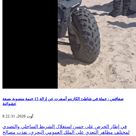
صفاقس : حملة في شاطئ الكازينو أسفرت عن إزالة 15 خيمة منصوبة بصفة
عشوائية
8 أوت 2026، 22:31
في إطار الحرص على حسن استغلال الشريط الساحلي والتصدي
لمختلف مظاهر التعدي على الملك العمومي البحري، نفذت مصالح