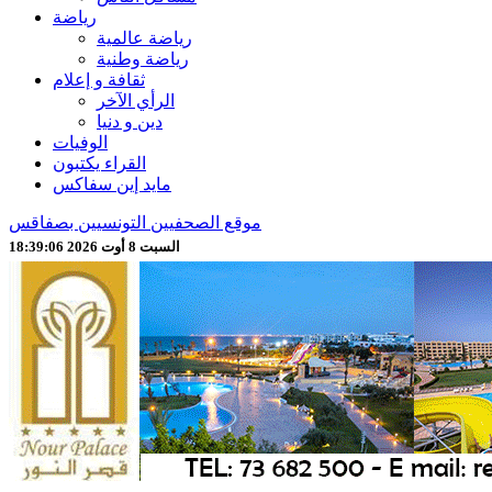
رياضة
رياضة عالمية
رياضة وطنية
ثقافة و إعلام
الرأي الآخر
دين و دنيا
الوفيات
القراء يكتبون
مايد إين سفاكس
موقع الصحفيين التونسيين بصفاقس
السبت 8 أوت 2026 18:39:08