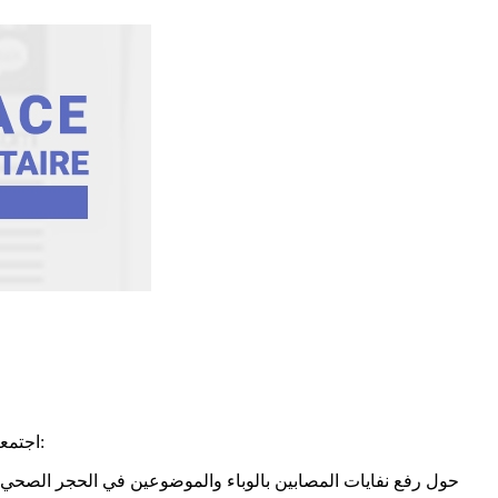
اجتمعت خلية الأزمة ببلدية صفاقس صباح اليوم الاثنين 6 أفريل 2020 برئاسة وتداولت في الوضع العام بالمنطقة والتدابير الواجب القيام بها كما يلي:
حول رفع نفايات المصابين بالوباء والموضوعين في الحجر الصحي