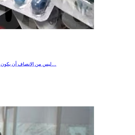
ليس من الإنصاف أن يكون حديثنا دائما عن التقصير فقط، فحين نرى ما يستحق التقدير، من الواجب أن نقوله. رغم انقطاع التيار الكهربائي وضعف الشبكة، واصل أعوان…