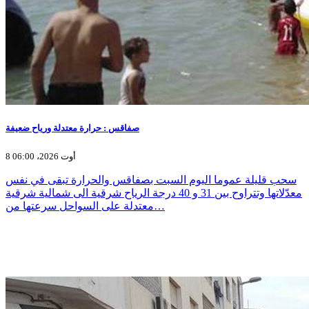
صفاقس : حرارة معتدلة ورياح ضعيفة
8 أوت 2026، 06:00
سحب قليلة عموما اليوم السبت بصفاقس والحرارة تبقى في نفس
معدّلاتها وتتراوح بين 31 و 40 درجة الرياح شرقية الى شمالية شرقية
معتدلة على السواحل سرعتها من…