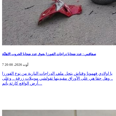
صفاقس : عدد ضحايا دراجات الفورزا يفوق عدد ضحايا الحروب الاهليّة
7 أوت 2026، 20:00
يا اولادي فهمونا وقتاش يتحل ملف الدراجات النارية من نوع الفورزا
.. وهل حقا هي على الأوراق مقيدينها تقولشي موبيلات زرقة .. وعلى
أرض الواقع كارثة بأتم…