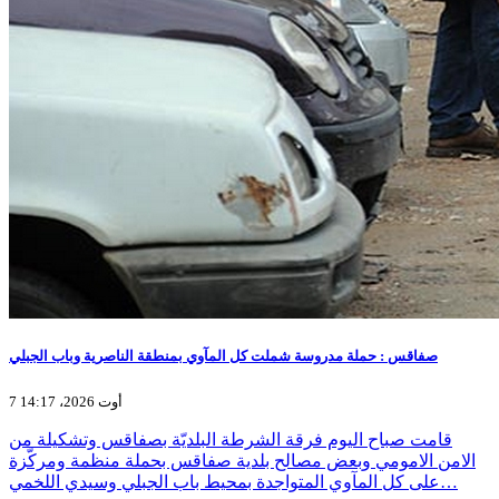
صفاقس : حملة مدروسة شملت كل المآوي بمنطقة الناصرية وباب الجبلي
7 أوت 2026، 14:17
قامت صباح اليوم فرقة الشرطة البلديّة بصفاقس وتشكيلة من
الامن الامومي وبعض مصالح بلدية صفاقس بحملة منظمة ومركّزة
على كل المآوي المتواجدة بمحيط باب الجبلي وسيدي اللخمي…