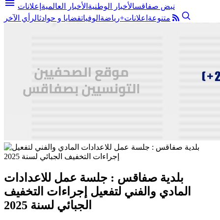
menu
نبض صفاقس
الأخبار الوطنية
الأخبار العالمية
إعلانات
متنوعة
اعلانات+
رياضة
الوفيات
قضايا و حوادث
الرأي الآخر
بلدية صفاقس : جلسة عمل للاعدادات
المادي والفني لتفعيل إجراءات التخفيف
الجبائي لسنة 2025