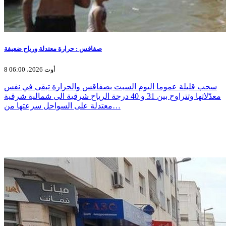
صفاقس : حرارة معتدلة ورياح ضعيفة
8 أوت 2026، 06:00
سحب قليلة عموما اليوم السبت بصفاقس والحرارة تبقى في نفس
معدّلاتها وتتراوح بين 31 و 40 درجة الرياح شرقية الى شمالية شرقية
معتدلة على السواحل سرعتها من…