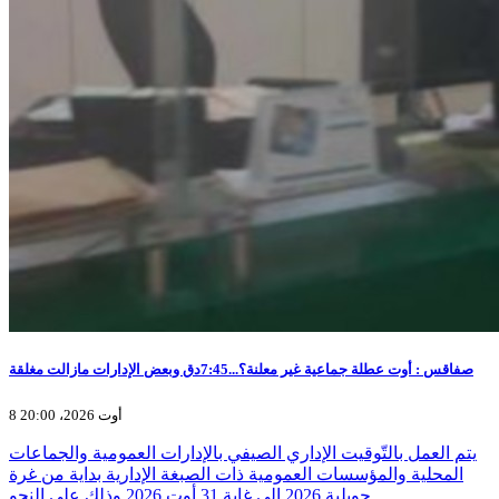
صفاقس : أوت عطلة جماعية غير معلنة؟...7:45دق وبعض الإدارات مازالت مغلقة
8 أوت 2026، 20:00
يتم العمل بالتّوقيت الإداري الصيفي بالإدارات العمومية والجماعات
المحلية والمؤسسات العمومية ذات الصبغة الإدارية بداية من غرة
جويلية 2026 إلى غاية 31 أوت 2026 وذلك على النحو…