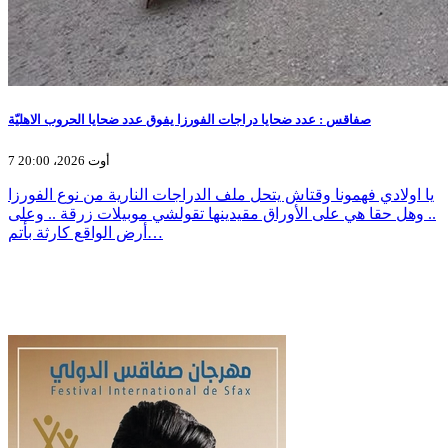
صفاقس : عدد ضحايا دراجات الفورزا يفوق عدد ضحايا الحروب الاهليّة
7 أوت 2026، 20:00
يا اولادي فهمونا وقتاش يتحل ملف الدراجات النارية من نوع الفورزا
.. وهل حقا هي على الأوراق مقيدينها تقولشي موبيلات زرقة .. وعلى
أرض الواقع كارثة بأتم…