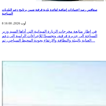
صفاقس رصد اعتمادات إضافية لفائدة بلدية قرقنة ضمن برنامج دعم البلديات
السياحية
8 أوت 2026، 16:00
في إطار متابعة مخرجات الزيارة الميدانية التي أداها السيد وزير
السياحة إلى جزيرة قرقنة، وتجسيدًا للإجراءات الرامية إلى دعم
العناية بالبيئة والنظافة والارتقاء بجودة المحيط السياحي، تم…