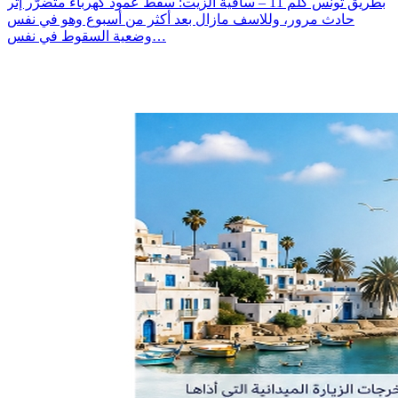
بطريق تونس كلم 11 – ساقية الزيت: سقط عمود كهرباء متضرّر إثر
حادث مرور، وللاسف مازال بعد أكثر من أسبوع وهو في نفس
وضعية السقوط في نفس…