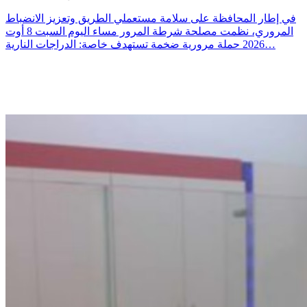
في إطار المحافظة على سلامة مستعملي الطريق وتعزيز الانضباط
المروري، نظمت مصلحة شرطة المرور مساء اليوم السبت 8 أوت
2026 حملة مرورية ضخمة تستهدف خاصة: الدراجات النارية…