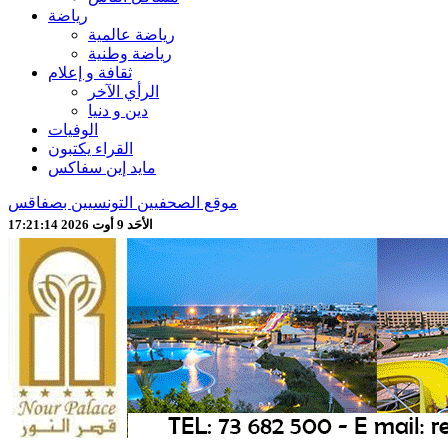
رياضة
رياضة عالمية
رياضة وطنية
ثقافة و إعلام
الرأي الآخر
دين و دنيا
الوفيات
القراء يكتبون
مايد إين سفاكس
موقع الصحفيين التونسيين بصفاقس
الأحَد 9 أوت 2026 17:21:16