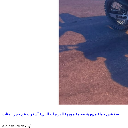
صفاقس حملة مرورية ضخمة موجهة للدراجات النارية أسفرت عن حجز المئات
8 أوت 2026، 21:56