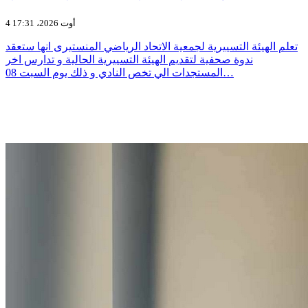
4 أوت 2026، 17:31
تعلم الهيئة التسييرية لجمعية الاتحاد الرياضي المنستيرى انها ستعقد
ندوة صحفية لتقديم الهيئة التسييرية الحالية و تدارس اخر
المستجدات الي تخص النادي و ذلك يوم السبت 08…