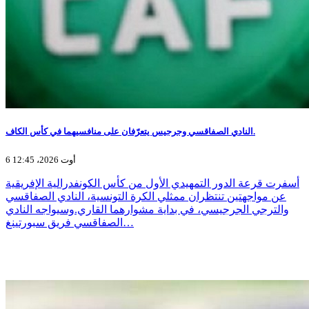
النادي الصفاقسي وجرجيس يتعرّفان على منافسيهما في كأس الكاف.
6 أوت 2026، 12:45
أسفرت قرعة الدور التمهيدي الأول من كأس الكونفدرالية الإفريقية
عن مواجهتين تنتظران ممثلي الكرة التونسية، النادي الصفاقسي
والترجي الجرجيسي، في بداية مشوارهما القاري.وسيواجه النادي
الصفاقسي فريق سبورتينغ…