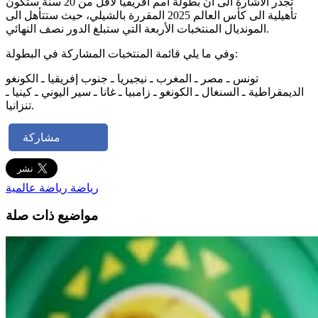
تجدر الاشارة الى أنّ بطولة أمم افريقيا لأقل من 20 سنة ستكون
تأهيلية الى كأس العالم 2025 المقررة بالشيلي، حيث ستتأهل الى
المونديال المنتخبات الأربعة التي ستبلغ الدور نصف النهائي.
وفي ما يلي قائمة المنتخبات المشاركة في البطولة:
تونس ـ مصر ـ المغرب ـ نيجيريا ـ جنوب إفريقيا ـ الكونغو
الديمقراطية ـ السنغال ـ الكونغو ـ زامبيا ـ غانا ـ سير اليوني ـ كينيا ـ
تنزانيا.
مشاركة
رياضة
رياضة عالمية
مواضيع ذات صلة