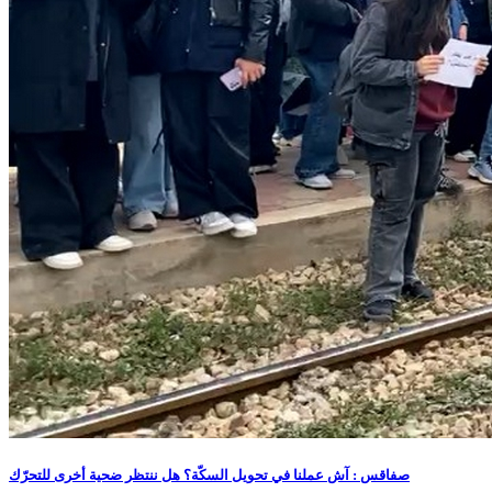
صفاقس : آش عملنا في تحويل السكّة؟ هل ننتظر ضحية أخرى للتحرّك