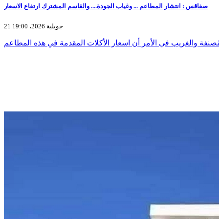
صفاقس : انتشار المطاعم ... وغياب الجودة.... والقاسم المشترك ارتفاع الاسعار
21 جويلية 2026، 19:00