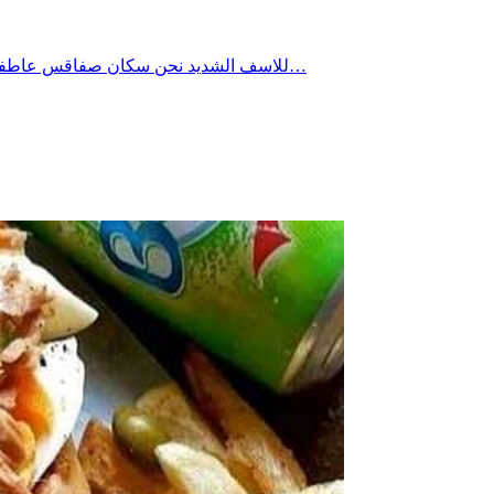
للاسف الشديد نحن سكان صفاقس عاطفيون بدرجة كبيرة نندفع بشراسة كلما دهس القطار احد افراد المجتمع ونصيح وننظم المسيرات ونحتج ونطالب ثمّ فجأة ننطفئ في لمح البصر…