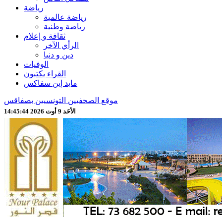
رياضة
رياضة عالمية
رياضة وطنية
ثقافة و إعلام
الرأي الآخر
دين و دنيا
الوفيات
القراء يكتبون
مايد إين سفاكس
موقع الصحفيين التونسيين بصفاقس
الأحَد 9 أوت 2026 14:45:46