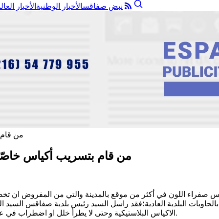
نبض صفاقس
الأخبار الوطنية
الأخبار العال
من قام بتسريب أكياس خاصّة 
كياس صفراء اللون في أكثر من موقع بالمدينة والتي من المفروض ان
ها بالحاويات البلدية العادية؛فقد راسل السيد رئيس بلدية صفاقس الس
الاكياس البلاستيكية وحتى لا يطرأ خلل او اضطراب في عملية رفع الفضلات المنزلية لتواجد هذه الاكياس غير معروفة المحتوى.