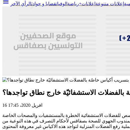
menu
مية
إعلانات متنوعة
اعلانات+
رياضة
الوفيات
قضايا و حوادث
الرأي الآخر
بالفضلات الاستشفائيّة خارج نطاق تواجدها؟
16 افريل 2020، 17:45
 تخصص للفضلات الاستشفائية الخطرة بالمستشفيات والمصحات الخاصة
يد المندوب الجهوي للصحة بصفاقس لأحكام التصرف في هذه النوعية من