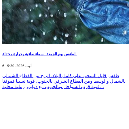
الطقس يوم الجمعة : سماء صافية وحرارة معتدلة
6 أوت 2026، 19:30
طقس قليل السحب على كامل البلاد. الريح من القطاع الشمالي
بالشمال والوسط ومن القطاع الشرقي بالجنوب، قوية نسبيا فمؤقتا
قوية قرب السواحل وبالجنوب مع دواوير رملية محلية…