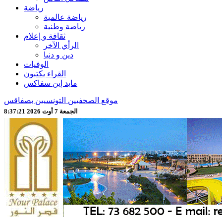
رياضة
رياضة عالمية
رياضة وطنية
ثقافة و إعلام
الرأي الآخر
دين و دنيا
الوفيات
القراء يكتبون
مايد إين سفاكس
موقع الصحفيين التونسيين بصفاقس
الجمعة 7 أوت 2026 8:37:23