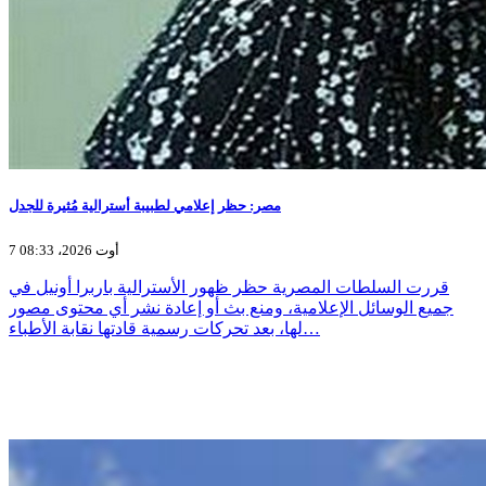
مصر: حظر إعلامي لطبيبة أسترالية مُثيرة للجدل
7 أوت 2026، 08:33
قررت السلطات المصرية حظر ظهور الأسترالية باربرا أونيل في
جميع الوسائل الإعلامية، ومنع بث أو إعادة نشر أي محتوى مصور
لها، بعد تحركات رسمية قادتها نقابة الأطباء…