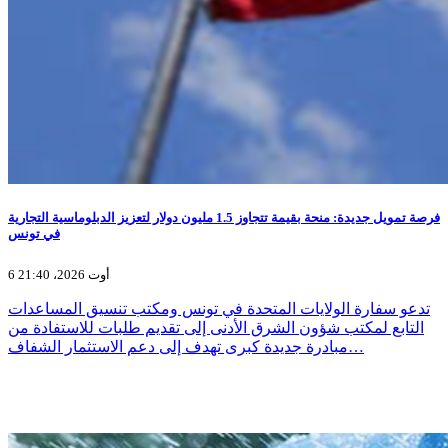
فرصة تمويل جديدة: منحة بقيمة تتجاوز 1.5 مليون دولار لتعزيز الدبلوماسية التجارية
في تونس
6 أوت 2026، 21:40
تدعو سفارة الولايات المتحدة في تونس ومكتب تنسيق المساعدات
التابع لمكتب شؤون الشرق الأدنى إلى تقديم طلبات للاستفادة من
مبادرة جديدة كبرى تهدف إلى دعم الاستثمار الشفاف…