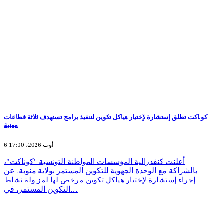
كوناكت تطلق إستشارة لإختيار هياكل تكوين لتنفيذ برامج تستهدف ثلاثة قطاعات
مهنية
6 أوت 2026، 17:00
أعلنت كنفدرالية المؤسسات المواطنة التونسية "كوناكت"،
بالشراكة مع الوحدة الجهوية للتكوين المستمر بولاية منوبة، عن
إجراء إستشارة لإختيار هياكل تكوين مرخص لها لمزاولة نشاط
التكوين المستمر، في…