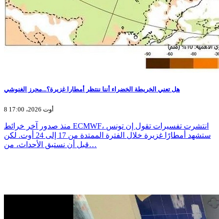
هل تعني الخريطة الخضراء أننا ننتظر أمطارا غزيرة؟...محرز الغنوشي
8 أوت 2026، 17:00
منذ صدور آخر خرائط ECMWF، انتشرت تفسيرات تقول إن تونس
ستشهد أمطارًا غزيرة خلال الفترة الممتدة من 17 إلى 24 أوت. لكن
قبل أن نستبق الأحداث، من…