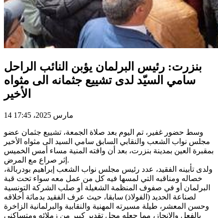
بنزرت: رئيس البرلمان يؤبن النائب الراحل
سامي السيّد لدى تشييع جثمانه الى مثواه
الأخير
14 مارس 2025، 17:45
وسط حضور غفير، تم اليوم بعد صلاة الجمعة، تشييع جثمان عضو
مجلس نواب الشعب والنقابي السابق سامي السيد الى مثواه الأخير
بمقبرة العين بمدينة بنزرت، بعد أن وافته المنية مساء أمس الخميس
إثر صراع مع المرض.
ولدى تأبينه الفقيد، عدد رئيس مجلس نواب الشعب إبراهيم بودربالة،
خصاله ومناقبه التي لمسها فيه كل من عمل معه سواء تحت قبة
البرلمان أو في صفوف المنظمة الشغيلة أو صلب الشركة التونسية
لصناعة الحديد (الفولاذ) سابقا، حيث عرف الفقيد بدماثة أخلاقه
وحسن المعشر، طيلة مسيرته المهنية والنقابية والبرلمانية الزاخرة
بالفعل والانجاز، مما جعله محل تقدير كبير من زملائه ومتساكني