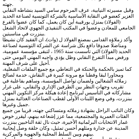
جهته.
وقبل مسيرته النيابية، عرف المرحوم سامي السيد بنشاطه النقابي
الغزير كعضو في النقابة الأساسية بالشركة التونسية لصناعة الحديد
(الفولاذ) بمنزل بورقيبة أين كان يعمل، كما كان عضوا بالفرع
الجامعي للمعادن وعضوا في المكتب التنفيذي الجهوي لاتحاد الشغل
ببنزرت في مناسبتين.
وأكد زملاؤه القدامى بمصنع الفولاذ ل (وات)، ان الفقيد كان نشيطا
ومناضلا صدوقا دافع بكل شراسة عن الشركة التونسية لصناعة
الحديد (الفولاذ) التي تأسست سنة 1965 ، لتبقى مؤسسة عمومية،
ورفض مبدأ التفرغ النقابي وظل يؤدي واجبه المهني اليومي حتى
أحيل على شرف المهنة.
كما تميز بالحكمة والحنكة في التعاطي مع جميع الملفات الشغلية،
ومحاورا لبقا وفطنا مع مرونة كبيرة في النقاش، خدمة لصالح
زملائه الشغالين ولضمان تواصل المؤسسة، وساهم بفاعلية في
تقريب وجهات النظر بين الطرفين الإداري والنقابي، على غرار
مشاركاته في التأسيس لبرنامج إعادة هيكلة مركز التكوين المهني
ببنزرت، وفي وضع اللبنات الأولى لقطب الصناعات الغذائية بمنزل
جميل وغيرها.
وكان النائب الراحل بشهادة زملائه ومتساكني جهته، قريبا من جميع
الفئات العمرية والمجتمعية، مما عزز إشعاعه بينهم، ليقرر خوض
غمار الانتخابات البرلمانية الأخيرة، حيث نال ثقة الناخبين ببنزرت
المدينة عن جدارة ومثلهم أحسن تمثيل، وكان حلقة وصل إيجابية
بينهم وبين السلط المحلية والجهوية والمركزية.