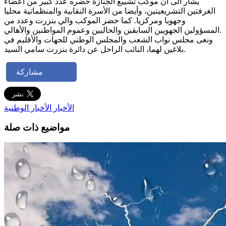
يشار الى أن موكب تشييع الجنازة حضره عدد كبير من أعضاء
الغرفتين التشريعيتين، وأيضا من الأسرة النقابية والمنظماتية محليا
وجهويا ومركزيا. كما حضر الموكب والي بنزرت وعدد من
المسؤولين الجهويين السابقين والحاليين وعموم المواطنين والأهالي.
ونعى مجلس نواب الشعب والمجلس الوطني للجهات والأقليم في
بلاغين لهما، النائب الراحل عن دائرة بنزرت سامي السيد.
مشاركة
الأخبار
الأخبار الوطنية
مواضيع ذات صلة