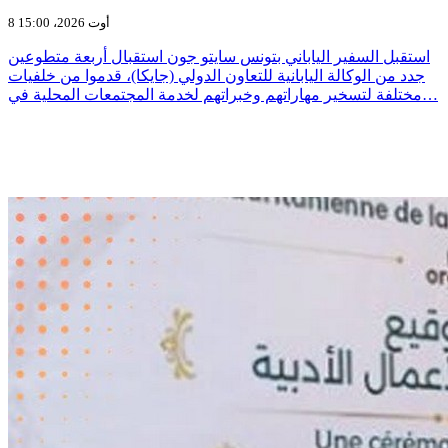
8 أوت 2026، 15:00
استقبل السفير الياباني بتونس سايتو جون استقبال أربعة متطوعين
جدد من الوكالة اليابانية للتعاون الدولي (جايكا)، قدموا من خلفيات
مختلفة لتسخير مهاراتهم وخبراتهم لخدمة المجتمعات المحلية في…