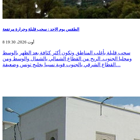
الطقس يوم الاحد : سحب قليلة وحرارة مرتفعة
8 أوت 2026، 19:30
سحب قليلة بأغلب المناطق وتكون أكثر كثافة بعد الظهر بالوسط
ومحليا الجنوب. الريح من القطاع الشمالي بالشمال والوسط ومن
القطاع الشرقي بالجنوب قوية نسبيا بخليج تونس وضعيفة…