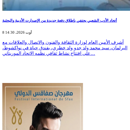
أتحاد الأدب الشعبي يحتفي بإطلاق دفعة جديدة من الإصدارت الأدبية والبحثية
8 أوت 2026، 14:30
أشرف الأمين العام لوزارة الثقافة والفنون والاتصال والعلاقات مع
البرلمان، سيد محمد ولد جدو ولد خطري، بفندق حياة في نواكشوط،
على افتتاح نشاط ثقافي نظمه الاتحاد الموريتاني…