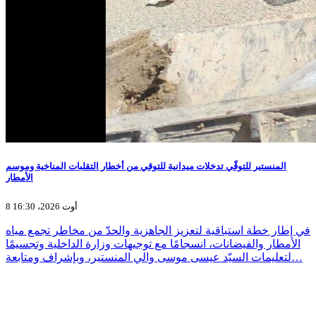
المنستير للتوقّي تدخلات ميدانية للتوقي من أخطار التقلبات المناخية وموسم
الأمطار
8 أوت 2026، 16:30
في إطار خطة استباقية لتعزيز الجاهزية والحدّ من مخاطر تجمع مياه
الأمطار والفيضانات، انسجامًا مع توجيهات وزارة الداخلية وتجسيمًا
لتعليمات السيّد عيسى موسى والي المنستير، وبإشراف ومتابعة…