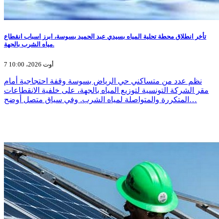
تأخر انطلاق محطة تحلية المياه بسيدي عبد الحميد بسوسة، ابرز اسباب انقطاع
مياه الشرب بالجهة.
7 أوت 2026، 10:00
نظم عدد من متساكني حي الرياض بسوسة وقفة احتجاجية أمام
مقر الشركة التونسية لتوزيع المياه بالجهة، على خلفية الانقطاعات
المتكررة والمتواصلة لمياه الشرب. وفي سياق متصل أوضح…