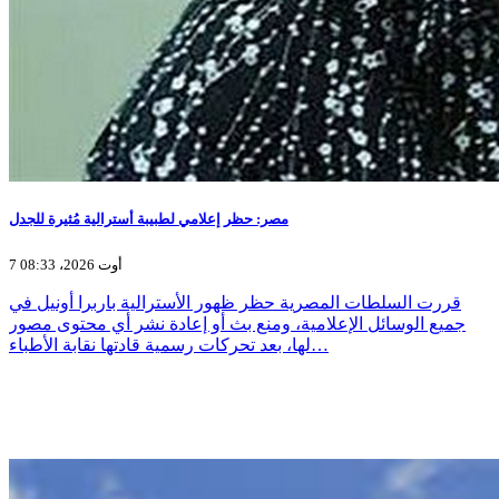
مصر: حظر إعلامي لطبيبة أسترالية مُثيرة للجدل
7 أوت 2026، 08:33
قررت السلطات المصرية حظر ظهور الأسترالية باربرا أونيل في
جميع الوسائل الإعلامية، ومنع بث أو إعادة نشر أي محتوى مصور
لها، بعد تحركات رسمية قادتها نقابة الأطباء…