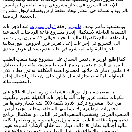
بالإضافة للتسريع في إنجاز مشروعي تهيئة الملعبين الرياضيين
بالزاوية والشنانة في إنتظار تيجاد قطعة ارض بغسانة لإنجاز مشروع
الحديقة الرياضية .
وبمعتمدية ماطر توقف
#الوزير
رفقة
#والي
#بنزرت
عند الإجراءات
التنفيذية العاجلة لاستكمال إنجاز مشروع قاعة الرياضات الجماعية
بالمنطقة البالغ تكلفتها المالية المحينة حوالي 2.7 مليون دينار ،داعيا
الى التسريع في إجراءات إعداد تقرير فرز العروض ، مع إمكانية
اللجوء للمقاولة المباشرة في حالة عدم تسجيل عرض مجدي.
كما إطلع الوزير في نفس السياق على مشروع تهيئة ملعب الطيب
المهيري المدرج ضمن برنامج التنمية المندمجة بكلفة مالية تعادل
1.9 مليون دينار اكد خلالها المصالح الفنية المكلفة انه تم إعطاء الاذن
للمقاولة المكلفة بإنجاز اشغال الانارة على ان تنطلق اشغال إعادة
التعشيب تباعا .
اما بمعتمدية منزل بورقيبة فشملت زيارة العمل الاطلاع على
مكونات ملعب عزيز جاب الله والإجراءات الكفيلة بتعزيز وظيفيته
من خلال مشروع تركيز الانارة بكلفة 500 الف لادينار وغيرها من
التجهيزات الوظيفية ولاسيما منها المتعلقة بمطلب تجديد أرضية
الملعب الفرعي وتعشيب الملعب الفرعي الثاني ، و استكمال برنامج
تدعيم وتهيئة قاعة الطيب تقية بمنزل بورقيبة وتعزيز وظيفيتها بكلفة
مالية اجمالية تعادل 500 الف دينار ، تم خلالها الإشارة انه وقع تعيين
المصممين والانطلاق في انجاز الدراسات التمهيدية ، علاوة على