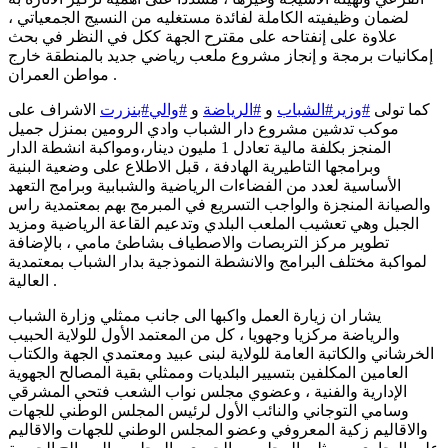
لضمان وظيفيته الكاملة لفائدة مستغليه من النسيج الجمعياتي ،
علاوة على إنفتاحه على مقترح الجهة ككل في النظر في بحث
إمكانيات برمجة و إنجاز مشروع ملعب رياضي جديد بالمنطقة خارج
مواطن العمران .
كما تولى
#وزير
#الشباب
و
#الرياضة
و
#والي
#بنزرت
الاشراف على
موكب تدشين مشروع دار الشباب وادي الرومين بمنزل جميل
المنجز بكلفة مالية تعادل 1 مليون دينار،ومواكبة انشطة الدار
وبرامجها التاطيرية الهادفة ، قبل الاطلاع على وضعية البنية
الأساسية لعدد من الفضاءات الرياضية والشبابية وبرامج التعهد
والصيانة المنجزة والواجب التسريع في المبرمج بهم بمعتمدية راس
الجبل وهي تعشيب الملعب البلدي وتدعيم القاعة الرياضية ومزيد
تطوير مركز التربصات والاصطياف بشاطئ مامي ، بالإضافة
لمواكبة مختلف البرامج والانشطة النموذجية بدار الشباب بمعتمدية
العالية .
يشار ان زيارة العمل واكبها الى جانب ممثلي وزارة الشباب
والرياضة مركزيا وجهويا ، كل من المعتمد الأول للولاية الحبيب
الخرشاني والكاتبة العامة للولاية لبنى عبيد ومعتمدي الجهة والكتاب
العامين المكلفين بتسيير البلديات وممثلي بقية المصالح الجهوية
الإدارية والفنية ، وعضوي مجلس نواب الشعب فتحي المشرقي
وسامي التوجاني والنائب الأول لرئيس المجلس الوطني للجهات
والاقاليم زكية المعروفي وعضو المجلس الوطني للجهات والاقاليم