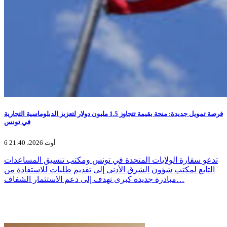
فرصة تمويل جديدة: منحة بقيمة تتجاوز 1.5 مليون دولار لتعزيز الدبلوماسية التجارية
في تونس
6 أوت 2026، 21:40
تدعو سفارة الولايات المتحدة في تونس ومكتب تنسيق المساعدات
التابع لمكتب شؤون الشرق الأدنى إلى تقديم طلبات للاستفادة من
مبادرة جديدة كبرى تهدف إلى دعم الاستثمار الشفاف…