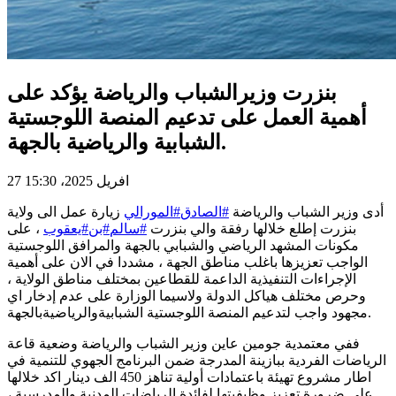
بنزرت وزيرالشباب والرياضة يؤكد على
أهمية العمل على تدعيم المنصة اللوجستية
الشبابية والرياضية بالجهة.
27 افريل 2025، 15:30
أدى وزير الشباب والرياضة
#الصادق
#المورالي
زيارة عمل الى ولاية
بنزرت إطلع خلالها رفقة والي بنزرت
#سالم
#بن
#يعقوب
، على
مكونات المشهد الرياضي والشبابي بالجهة والمرافق اللوجستية
الواجب تعزيزها باغلب مناطق الجهة ، مشددا في الان على أهمية
الإجراءات التنفيذية الداعمة للقطاعين بمختلف مناطق الولاية ،
وحرص مختلف هياكل الدولة ولاسيما الوزارة على عدم إدخار اي
مجهود واجب لتدعيم المنصة اللوجستية الشبابيةوالرياضيةبالجهة.
ففي معتمدية جومين عاين وزير الشباب والرياضة وضعية قاعة
الرياضات الفردية ببازينة المدرجة ضمن البرنامج الجهوي للتنمية في
اطار مشروع تهيئة باعتمادات أولية تناهز 450 الف دينار اكد خلالها
على ضرورة تعزيز وظيفيتها لفائدة الرياضات المدنية والمدرسية ،