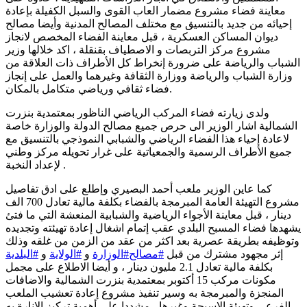
معاينة فضاء مشروع مضمار العاب القوى والسبل الكفيلة بإعادة
إحيائه من جديد بالتنسيق مع مختلف المصالح المدنية وأيضا مصالح
ديوان المساكن العسكرية ، قبل معاينة الفضاء المخصص لانجاز
مشروع مركز التربصات و الاصطياف بقنقلة ، اكد خلالها وزير
الشباب والرياضة على ضرورة إنخراط كل الأطراف ذات العلاقة من
وزارة الشباب والرياضة ووزارة الثقافة وغيرهما والعمل على إنجاز
فضاء ثقافي ورياضي متكامل بالمكان.
ولدى زيارته فضاء المركب الرياضي الناظور بمعتمدية بنزرت
الشمالية اشار الوزير الى حرص جميع مصالح الدولة والوزارة خاصة
لاعادة إحياء هذا الفضاء الرياضي والشبابي النموذجي بالتنسيق مع
جميع الأطراف الرسمية والجمعياتية على غرار تحويله مركز وطني
لإعداد النخبة .
كما عاين الوزير ملعب أحمد البصيري وإطلع على ادق تفاصيل
مشروع التهيئة العامة المبرمجة بالفضاء بكلفة مالية تعادل 700 الف
دينار ، قبل معاينة الأجواء الرياضية والشبابية المنعشة التي ما فتئ
يشهدها فضاء المسبح البلدي عقب إتمام اشغال إعادة تهيئته وتجديده
وتوظيفه بطريقة عصرية بعد اكثر من عقد من الزمن من غلقه وذلك
إثر مجهود مشترك من قبل
#مصالح
#الوزارة
و
#الولاية
و
#البلدية
بكلفة مالية تعادل 2.1 مليون دينار ، و أيضا الاطلاع على مجمل
مكونات مركب 15 أكتوبر بمعتمدية بنزرت الشمالية والاضافات
المنجزة والمبرمجة به وسير تنفيذ مشروع إعادة تعشيب الملعب
الفرعي وتهيئة الاسيجة وغيرها ، مشددا على أهمية تركيز الانارة به