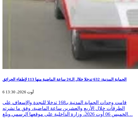
الحماية المدنية: 632 تدخلا خلال الـ24 ساعة الماضية منها 113 لإطفاء الحرائق
6 أوت 2026، 13:30
قامت وحدات الحماية المدنية بـ168 تدخلا للنجدة والإسعاف على
الطرقات خلال الأربع والعشرين ساعة الماضية، وفق ما نشرته
الخميس 06 أوت 2026، وزارة الداخلية على موقعها الرسمي.وبلغ…