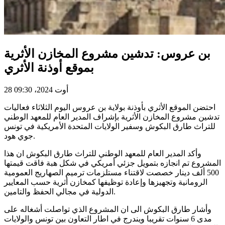
بن عروس: تدشين مشروع المخازن الأثرية
بموقع أوذنة الأثري
28 أوت 2024، 09:30
احتضن الموقع الأثري بأوذنة بولاية بن عروس اليوم الثلاثاء فعاليات
تدشين مشروع المخازن الأثرية بإشراف المدير العام للمعهد الوطني
للتراث طارق البكوش وسفير الولايات المتحدة الأمريكية في تونس
جوي هود.
وأكد المدير العام للمعهد الوطني للتراث طارق البكوش ان هذا
المشروع تم انجازه بتمويل جزئي أمريكي في شكل هبة فاقت قيمتها
500 ألف دينار خصصت لاقتناء مستلزمات ترميم الصهاريج العمومية
الرومانية وتجهيزها وإعادة توظيفها كمخازن أثرية حسب المعايير
الدولية في مجالي الحفظ والتامين.
وأشار طارق البكوش الى ان المشروع الذي تواصلت أشغاله على
مدى 6 سنوات تقريبا ويندرج في اطار التعاون بين تونس والولايات