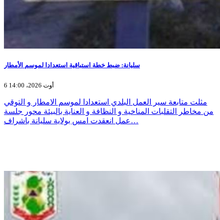
سليانة: ضبط خطة استباقية استعدادا لموسم الأمطار
6 أوت 2026، 14:00
مثلت متابعة سير العمل البلدي استعدادا لموسم الامطار و التوقي
من مخاطر التقلبات المناخية و النظافة و العناية بالبيئة محور جلسة
عمل انعقدت امس بولاية سليانة باشراف…