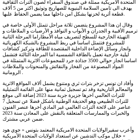
المتحدة الامريكية ممثلة في صندوق السفراء لصون التراث الثقافية
يهدف الى تامين السلامة البنيوية للصهاريج وتوثيق اكثر من 5 ألاف
قطعة أثرية لخزنها بشكل امن داخلها مما يضمن الحفاظ علىها.
وقال ان هذا المشروع يتضمن ثلاثة مراحل تتمثل الأولى خاصة في
ترميم الأقبية و الجدران و الأبواب و النوافذ و الأرضيات و الملاطات و
التهيئة الخارجية للسطح لتصريف مياه الأمطاراما المرحلة الثانية
للمشروع فتتمثل اساسا في ربط المشروع بالشبكة الكهربائية
وانجاز وسائل الإضاءة الداخلية المقتصدة للطاقة وتركيز كشافات
ليلية خارجية تعمل بالطاقة الشمسية اما المرحلة الثالثة فتشمل
اساسا انجاز حوالي 3500 جذاذة جرد للمجموعات الاثرية المتمثلة في
المواد المصنوعة من الفخار والنقائش والمنحوتات والملاطات
الرومانية .
وأفاد ان تونس تزخر بتراث ثري ومتنوع يشمل ألاف المواقع الاثرية
والمعالم التاريخية وقد تم تسجيل ثمانية منها على القائمة التمثيلية
للتراث العالمي اخرها جزيرة جربة سنة 2023 إضافة الى موقع
للتراث الطبيعي وهو الحديقة الوطنية باشكل فضلا عن تسجيل 7
عناصر على لائحة التراث العالمي غير المادي أخرها عنصر الفنون
والخبرات والممارسات المتعلقة بالنقش على المعادن سنة 2023
ضمن عربي مشترك.
وأعرب سفيرالولايات المتحدة الامريكية المعتمد بتونس « جوي هود
» خلال موكب التدشين عن استعداد الولايات المتحدة الأمريكية