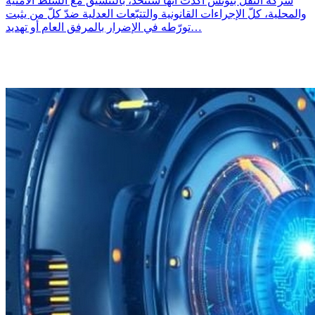
شركة النقل بتونس أكّدت أنّها ستتّخذ، بالتنسيق مع السلط الأمنية
والمحلية، كلّ الإجراءات القانونية والتتبّعات العدلية ضدّ كلّ من يثبت
تورّطه في الإضرار بالمرفق العام أو تهديد…