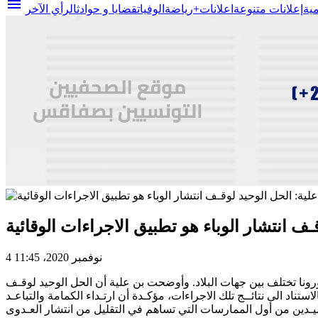
menu
مية
إعلانات متنوعة
اعلانات+
رياضة
الوفيات
قضايا و حوادث
الرأي الآخر
ـف انتشار الوباء هو تطبيق الاجراءات الوقائية
4 نوفمبر 2020، 11:45
ال ندوة صحفية اليوم الاربعاء 4 نوفمبر 2020، أن درجة انتشار فيروس كورونا تختلف بين جهات البلاد. وأوضحت بن علية أن الحل الوحيد لوقـف
ستناد الى نتائــج تلك الاجراءات، مؤكـدة أن ارتـداء الكمامة والتباعـد