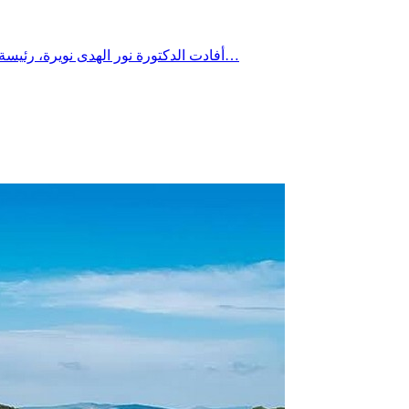
أفادت الدكتورة نور الهدى نويرة، رئيسة قسم الاستعجالي بمستشفى المنجي سليم بالمرسى، بأن القسم سجل خلال نهاية الأسبوع الفارط 5 حالات إجهاد حراري، من بينها حالة وفاة…