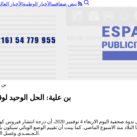
نبض صفاقس
الأخبار الوطنية
الأخبار العال
بن علية: الحل الوحيد لوق
صرحت الناطقة الرسمية باسم وزارة الصّحة نصاف بن علية خل
 البلاد منذ الاسبوع الماضي. كما بينت أن تقييم الوضع الوبائي سيكون بالا
الـجـسـدي وغسل اليـدين من أول الممارسات التي تساهم في التقليل من انتشار العـدوى.