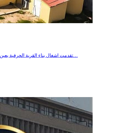
تقدمت اشغال بناء القرية الحرفية بعين دراهم بنسبة واحد وثمانين بالمائة على ان تستكمل الاشغال في اكتوبر المقبل بما سيساهم في دعم حرفيي المنطقة ومساعدتهم على ترويج…