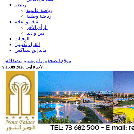
رياضة
رياضة عالمية
رياضة وطنية
ثقافة و إعلام
الرأي الآخر
دين و دنيا
الوفيات
القراء يكتبون
مايد إين سفاكس
موقع الصحفيين التونسيين بصفاقس
الأحَد 9 أوت 2026 9:15:11