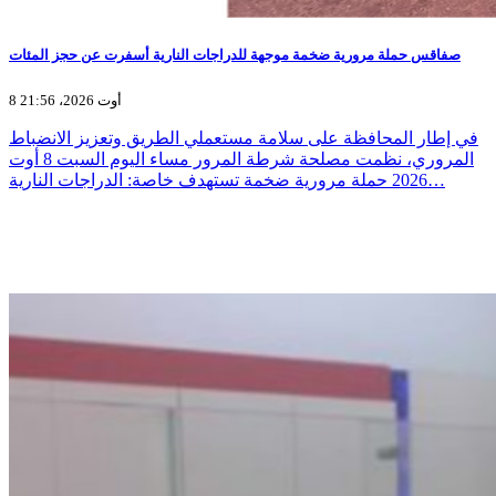
صفاقس حملة مرورية ضخمة موجهة للدراجات النارية أسفرت عن حجز المئات
8 أوت 2026، 21:56
في إطار المحافظة على سلامة مستعملي الطريق وتعزيز الانضباط
المروري، نظمت مصلحة شرطة المرور مساء اليوم السبت 8 أوت
2026 حملة مرورية ضخمة تستهدف خاصة: الدراجات النارية…