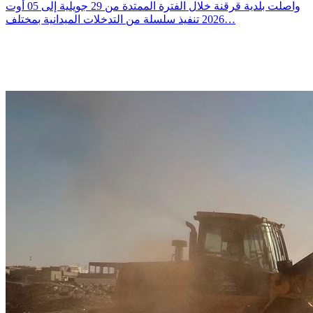
واصلت بلدية قرقنة خلال الفترة الممتدة من 29 جويلية إلى 05 أوت
2026 تنفيذ سلسلة من التدخلات الميدانية بمختلف…