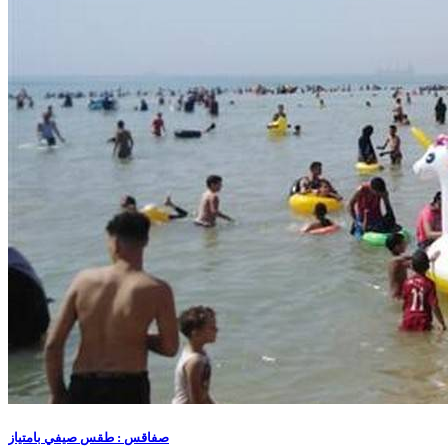
صفاقس : طقس صيفي بامتياز