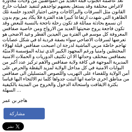
تُعد عاصمة الجنوب قبلة العديد من المواطنين من ولايات مجاورة
لاغراض مختلفة وقد يستغل بعضهم تواجدهم لتنفيذ عمليات خارج
القانون مثل السرقات والبراكاجات وحتى اجتياز الحدود خلسة تلك
الظاهرة التي شهدت ارتفاعا كبيرا هذه الفترة فلا يكاد يمر يوم بدون
ان نسمع بحادثة مماثلة قد تكون رحلة ناجحة بالنسبة للبعض وقد
تكون فاجعة يروح ضحيتها العديد من الارواح ومن خاصية صفاقس
المعروفة كل موسم في الفترة بين العيدين الفطر وعيد الاضحى هو
تعرضها لسرقات الاضاحي سواء بصفة فردية اة في شكل عصابات
تهاجم خاصّة مربي الماشية لدرجة ان اصبحت صفاقس قبلة لهؤلاء
المختصّين وامنيا ورغم المجهود الكبير الذي تبذله المؤسسة الامنيّة
بصفاقس بمختلف وحداتها الا ان تكثيف الدوريات و الحملات الامنية
المديرية الموجهة في كافة ولاية صفاقس والاهم تركيز عدد أكبر من
البوابات الامنية في كل مداخل الولاية لمزيد اليقظة والحرص على
أمن الولاية وللقضاء على التهريب واللصوص المتسليلن الى صفاقس
من مناطق اخرى خاصة انها اثبتت جدواها كلما تم الالتجاء اليها قياسا
بكثرة الايقافت واستحالة الدخول والخروج من المدينة بالكيفية
السهلة …
هاجر بن عمر
مشاركة