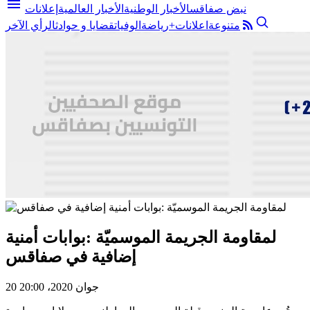
menu
نبض صفاقس
الأخبار الوطنية
الأخبار العالمية
إعلانات
متنوعة
اعلانات+
رياضة
الوفيات
قضايا و حوادث
الرأي الآخر
لمقاومة الجريمة الموسميّة :بوابات أمنية
إضافية في صفاقس
20 جوان 2020، 20:00