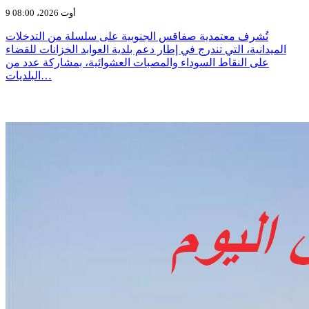
9 أوت 2026، 08:00
تُشرف معتمدية صفاقس الجنوبية على سلسلة من التدخلات
الميدانية، التي تندرج في إطار دعم بلدية العوابد الخزانات للقضاء
على النقاط السوداء والمصبات العشوائية، بمشاركة عدد من
البلديات…