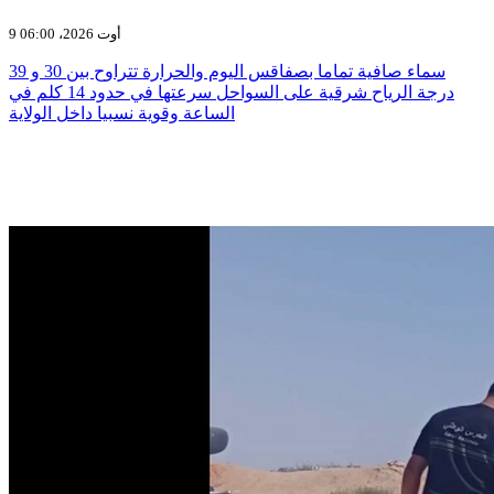
9 أوت 2026، 06:00
سماء صافية تماما بصفاقس اليوم والحرارة تتراوح بين 30 و 39
درجة الرياح شرقية على السواحل سرعتها في حدود 14 كلم في
الساعة وقوية نسبيا داخل الولاية