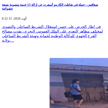
صفاقس : حملة في شاطئ الكازينو أسفرت عن إزالة 15 خيمة منصوبة بصفة
عشوائية
8 أوت 2026، 22:31
في إطار الحرص على حسن استغلال الشريط الساحلي والتصدي
لمختلف مظاهر التعدي على الملك العمومي البحري، نفذت مصالح
الفرع الجهوي للوكالة الوطنية لحماية وتهيئة الشريط الساحلي
بولاية…