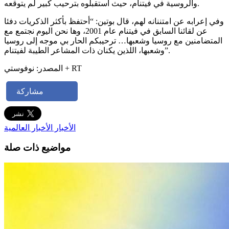
والروسية في فيتنام، حيث استقبلوه بترحيب كبير لم يتوقعه.
وفي إعرابه عن امتننانه لهم، قال بوتين: “أحتفظ بأكثر الذكريات دفئا
عن لقائنا السابق في فيتنام عام 2001، وها نحن اليوم نجتمع مع
المتضامنين مع روسيا وشعبها… ترحيبكم الحار بي موجه إلى روسيا
وشعبها، اللذين يكنان ذات المشاعر الطيبة لفيتنام”.
المصدر: نوفوستي + RT
مشاركة
الأخبار
الأخبار العالمية
مواضيع ذات صلة