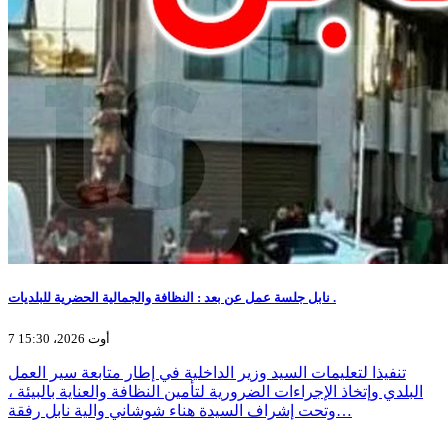
نابل جلسة عمل عن بعد : النظافة والجمالية الحضرية للبلديات .
7 أوت 2026، 15:30
تنفيذا لتعليمات السيد وزير الداخلية في إطار متابعة سير العمل
البلدي وإتخاذ الإجراءات الضرورية لتأمين النظافة والعناية بالبيئة ،
وتحت إشراف السيدة هناء شوشاني والية نابل رفقة…