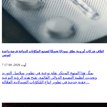
ائتلاف شركات أوروبية يطوّر نموذجًا تحويليًا لتصنيع المكوّنات الدوائية فرصة واعدة
لتونس
7 أوت 2026، 17:00
يمثّل هذا المنهج المبتكر نقلة نوعية في تطوير سلاسل التوريد
وتحديث أنظمة التصنيع الدوائي القائمة. تفتح هذه الرؤية النوعية
حقبة جديدة في تطوير إنتاج المُكوّنات الصيدلانية الفعّالة…