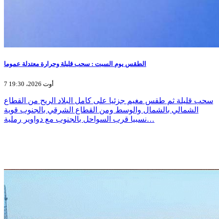
الطقس يوم السبت : سحب قليلة وحرارة معتدلة عموما
7 أوت 2026، 19:30
سحب قليلة ثم طقس مغيم جزئيا على كامل البلاد الريح من القطاع
الشمالي بالشمال والوسط ومن القطاع الشرقي بالجنوب قوية
نسبيا قرب السواحل بالجنوب مع دواوير رملية…