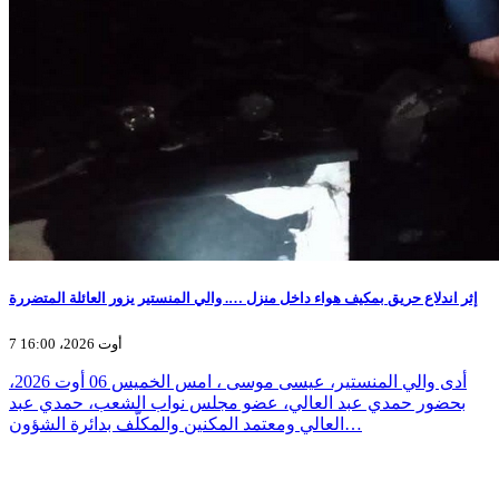
إثر اندلاع حريق بمكيف هواء داخل منزل …. والي المنستير يزور العائلة المتضررة
7 أوت 2026، 16:00
أدى والي المنستير، عيسى موسى ، امس الخميس 06 أوت 2026،
بحضور حمدي عبد العالي، عضو مجلس نواب الشعب، حمدي عبد
العالي ومعتمد المكنين والمكلّف بدائرة الشؤون…