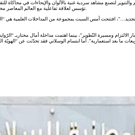
التنوير لتصنع مشاهد سردية غنية بالألوان والإيحاءات في محاكاة للتقني
تؤسس لعلاقة تفاعلية مع العالم المعاصر محافظة على جذورها الواقعية في الوقت الذي تطور فيه أدواتها السردية.
 الالتزام ومسيرة التّطوير”، بينما اهتمت مداخلة أمال مختاربـ “الرّواية