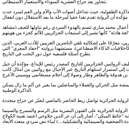
تتجاوز بعد جراح العشرية السوداء والاستعمار الاستيطاني.
ذاكرة الطفولية، حيث تتداخل أصوات الأب والأم وابن العم لسرد حدث
ن أعمال محمد ساري تتسم بالهدوء السردي رغم تناولها للعنف (مشاهد
، معرّجًا على إشكالية تلقي الناشرين الغربيين للأدب العربي، الذين
كأخلاقيات الذكاء الاصطناعي)، مستشهدا بروايته “أحفاد المعري” التي
تطرح أسئلة فلسفية حول دور النخب في التاريخ.
ف الروائيين الجزائريين للتاريخ كمصدر رئيس للإبداع، مؤكدة أن جيل
ى استمرار استلهام التاريخ عبر الأجيال مع روائيين من أمثال كاتب
مشة مثل الحركي والعملاء والمناضلين بما يعبر عن ألم ما زال يسكن
الذاكرة الوطنية.
الرواية الجزائرية على الفنون البصرية مثل الرسم والمسرح والسينما
ة “حائط المبكى”، أشار إلى أن عز الدين جلاوجي اعتمد تقنية الكولاج