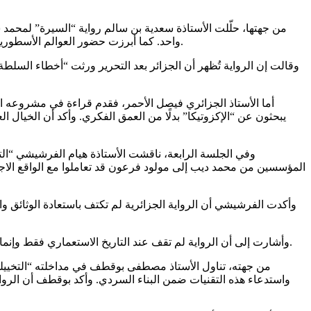
من جهتها، حلّلت الأستاذة سعدية بن سالم رواية “السيرة” لمحمد
واحد. كما أبرزت حضور العوالم الأسطورية (كبحيرة تاموسي) التي تعكس وعي الطفل بالتاريخ والهجرة القسرية، مؤكدة أن الرواية تقدم نقدا خفيا لمرحلة ما بعد الاستقلال دون انفعال.
وقالت إن الرواية تُظهر أن الجزائر بعد التحرير ورثت “أخطاء السل
أما الأستاذ الجزائري فيصل الأحمر، فقدم قراءة في مشروعه الن
يبحثون عن “الإكزوتيكا” بدلًا من العمق الفكري. وأكد أن الخيال 
وفي الجلسة الرابعة، ناقشت الأستاذة هيام الفرشيشي “التخ
المؤسسين من محمد ديب إلى مولود فرعون قد تعاملوا مع الواقع الاجت
وأكدت الفرشيشي أن الرواية الجزائرية لم تكتف باستعادة الوثائق 
وأشارت إلى أن الرواية لم تقف عند التاريخ الاستعماري فقط وإنما امتدت إلى أحداث العشرية السوداء، وهو ما يدل، وفق تحليلها على أن الرواية الجزائرية تواصل ربط الحاضر بالماضي لتعبّر عن جراح متجددة.
من جهته، تناول الأستاذ مصطفى بوقطف في مداخلته “التخييلي 
واستدعاء هذه التقنيات ضمن البناء السردي. وأكد بوقطف أن الرواية