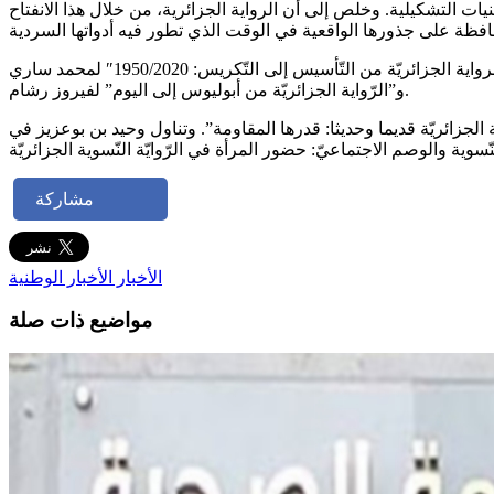
ات التشكيلية. وخلص إلى أن الرواية الجزائرية، من خلال هذا الانفتاح
وكانت هذه الندوة العلمية “الرواية الجزائرية: في المشترك والتجديد…”، افتتحت أمس السبت بمجموعة من المداخلات العلمية هي “الرواية الجزائريّة من التّأسيس إلى التّكريس: 1950/2020″ لمحمد ساري
و”الرّواية الجزائريّة من أبوليوس إلى اليوم” لفيروز رشام.
 الجزائريّة قديما وحديثا: قدرها المقاومة”. وتناول وحيد بن بوعزيز في
مشاركة
الأخبار
الأخبار الوطنية
مواضيع ذات صلة