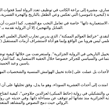
 ساري، مشيرة إلى براعة الكاتب في توظيف تعدد الرواة لسدّ فجوات ال
طة الاستعمارية ذاتها” خاصة في تعامل النخب مع الشعب. كما اعتبرت أ
القنابل والتهجير)، إلا أن الرواية تقدمه بـ “لغة هادئة” كأنها تشير إلى استيعاب الجزائريين للألم كجزء من هويتهم.
قدي “خرائط العوالم الممكنة”، الذي يدرس تجارب الخيال العلمي العربي
العلمي ليس هروبا من الواقع وإنما هو أداة لاستشراف أزمات المستقبل (
ييل التاريخي في الرواية الجزائرية”. واستعرضت من خلالها كيفية توظي
ماعي والسياسي للجزائر خصوصا خلال الحقبة الاستعمارية. كما أشارت إل
ياسين وعبد الحميد بن هدوقة والطاهر وطار وصولا إلى أحلام مستغانمي ووسيني الأعرج.
والأحداث بل عملت على إعادة تخييل الهوامش المنسية والشخصيات المه
والتشكيلي في رواية (حائط المبكى) لعزالدين جلاوجي”، كيفية انفتاح 
 الجزائرية منذ نشأتها لم تتوقف عن مساءلة ذاتها. وفي حديثه عن رواي
الروائي حيث دمج النصوص والمشاهد المتعددة (الصحفية والسينمائية والتشكيلية…) لبناء نص سردي متعدد الأبعاد.