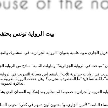
بيت الرواية تونس يحتفي 
تضنت مدينة الثقافة الشاذلي القليبي على مدى يومي 26 و27 أفريل الجاري ندوة علمية بعنوان “الرواية 
جريب في روايات جزائرية ثلاث”، باستعراض مسألة التجريب في الرواية 
ية”، لكنه تساءل: “ما المقصود بالتجريب؟ وهل حققت الرواية العربية ما تص
الذاكرة الدموية كالعشرية السوداء، مما يجعلها حبيسة الحوار اللاواعي بين الشخصيات.
رواية العربية والجزائرية خصوصا لم تتجاوز بعد إشكالية الفقدان الذي 
ماء الثامنة” لأمين الزاوي، و”مذنبون لون دمهم في كفي” لحبيب السائح