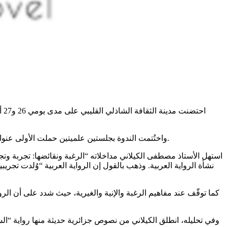
اح
واختُتمت الندوة بجلستين علميتين حملت الأولى عنوان “مباحث في الرواية الجزائرية”. وتناولت الثانية “نماذج من الرواية الجزائرية”، حيث تمّت مقاربة نصوص روائية عبر مداخلات تحليلية ونقدية.
استهل الأستاذ مصطفى الكيلاني مداخلاته “الرغبة ونقائضها: تجربة وت
نشأة الرواية العربية. وذهب بالقول إن الرواية العربية “وُلدت تجريب
كما توقّف عند مفاهيم الرغبة والإنية والغيرية، حيث شدد على أن ال
وفي تحليله، انطلق الكيلاني من نصوص جزائرية حديثة منها رواية “الس