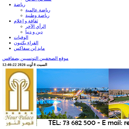
رياضة
رياضة عالمية
رياضة وطنية
ثقافة و إعلام
الرأي الآخر
دين و دنيا
الوفيات
القراء يكتبون
مايد إين سفاكس
موقع الصحفيين التونسيين بصفاقس
السبت 8 أوت 2026 12:46:24