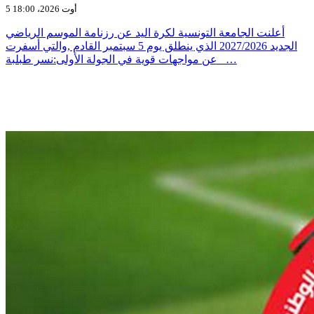
5 أوت 2026، 18:00
أعلنت الجامعة التونسية لكرة اليد عن رزنامة الموسم الرياضي
الجديد 2027/2026 الذي ينطلق يوم 5 سبتمبر القادم ,والتي أسفرت
عن مواجهات قوية في الجولة الأولى:نسر طبلبة _…