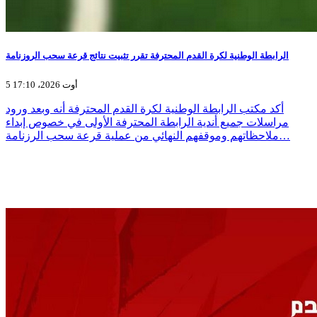
الرابطة الوطنية لكرة القدم المحترفة تقرر تثبيت نتائج قرعة سحب الروزنامة
5 أوت 2026، 17:10
أكد مكتب الرابطة الوطنية لكرة القدم المحترفة أنه وبعد ورود
مراسلات جميع أندية الرابطة المحترفة الأولى في خصوص إبداء
ملاحظاتهم وموقفهم النهائي من عملية قرعة سحب الرزنامة…