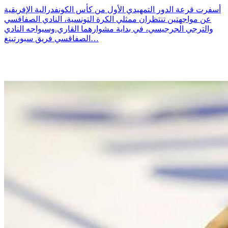
أسفرت قرعة الدور التمهيدي الأول من كأس الكونفدرالية الإفريقية
عن مواجهتين تنتظران ممثلي الكرة التونسية، النادي الصفاقسي
والترجي الجرجيسي، في بداية مشوارهما القاري.وسيواجه النادي
الصفاقسي فريق سبورتينغ…