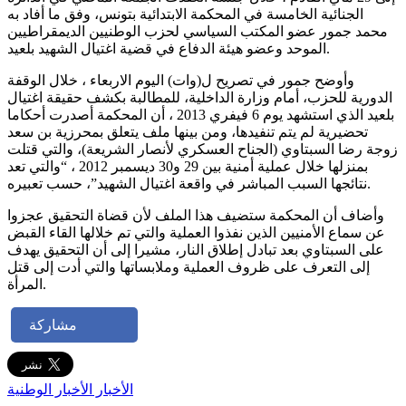
الجنائية الخامسة في المحكمة الابتدائية بتونس، وفق ما أفاد به
محمد جمور عضو المكتب السياسي لحزب الوطنيين الديمقراطيين
الموحد وعضو هيئة الدفاع في قضية اغتيال الشهيد بلعيد.
وأوضح جمور في تصريح ل(وات) اليوم الاربعاء ، خلال الوقفة
الدورية للحزب، أمام وزارة الداخلية، للمطالبة بكشف حقيقة اغتيال
بلعيد الذي استشهد يوم 6 فيفري 2013 ، أن المحكمة أصدرت أحكاما
تحضيرية لم يتم تنفيدها، ومن بينها ملف يتعلق بمحرزية بن سعد
زوجة رضا السبتاوي (الجناح العسكري لأنصار الشريعة)، والتي قتلت
بمنزلها خلال عملية أمنية بين 29 و30 ديسمبر 2012 ، “والتي تعد
نتائجها السبب المباشر في واقعة اغتيال الشهيد”، حسب تعبيره.
وأضاف أن المحكمة ستضيف هذا الملف لأن قضاة التحقيق عجزوا
عن سماع الأمنيين الذين نفذوا العملية والتي تم خلالها القاء القبض
على السبتاوي بعد تبادل إطلاق النار، مشيرا إلى أن التحقيق يهدف
إلى التعرف على ظروف العملية وملابساتها والتي أدت إلى قتل
المرأة.
مشاركة
الأخبار
الأخبار الوطنية