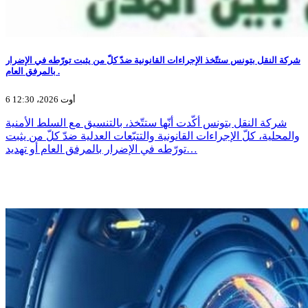
شركة النقل بتونس ستتّخذ الإجراءات القانونية ضدّ كلّ من يثبت تورّطه في الإضرار
بالمرفق العام .
6 أوت 2026، 12:30
شركة النقل بتونس أكّدت أنّها ستتّخذ، بالتنسيق مع السلط الأمنية
والمحلية، كلّ الإجراءات القانونية والتتبّعات العدلية ضدّ كلّ من يثبت
تورّطه في الإضرار بالمرفق العام أو تهديد…