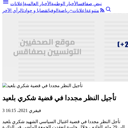
menu
نبض صفاقس
الأخبار الوطنية
الأخبار العالمية
إعلانات
متنوعة
اعلانات+
رياضة
الوفيات
قضايا و حوادث
الرأي الآخر
تأجيل النظر مجددا في قضية شكري بلعيد
3 فيفري 2021، 16:15
تأجل النظر مجددا في قضية اغتيال السياسي الشهيد شكري بلعيد
إلى 29 ماي القادم ، خلال جلسة انعقدت الجمعة الماضي في الدائرة