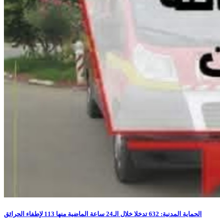
الحماية المدنية: 632 تدخلا خلال الـ24 ساعة الماضية منها 113 لإطفاء الحرائق