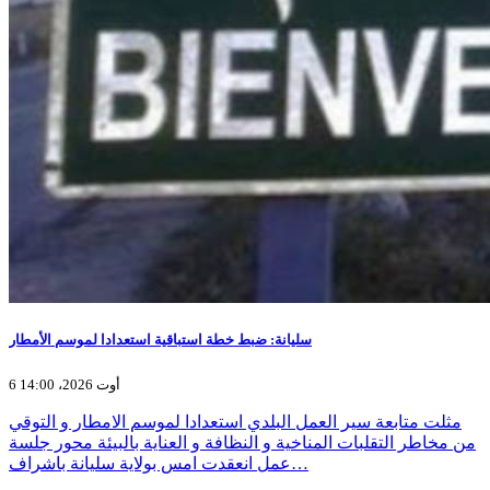
سليانة: ضبط خطة استباقية استعدادا لموسم الأمطار
6 أوت 2026، 14:00
مثلت متابعة سير العمل البلدي استعدادا لموسم الامطار و التوقي
من مخاطر التقلبات المناخية و النظافة و العناية بالبيئة محور جلسة
عمل انعقدت امس بولاية سليانة باشراف…