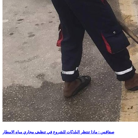
صفاقس : ماذا تنتظر البلديّات للشروع في تنظيف مجاري مياه الامطار