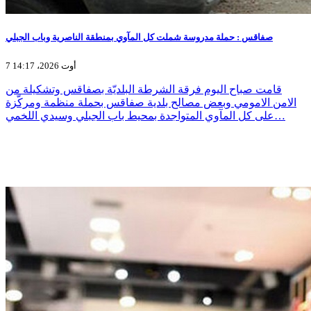
صفاقس : حملة مدروسة شملت كل المآوي بمنطقة الناصرية وباب الجبلي
7 أوت 2026، 14:17
قامت صباح اليوم فرقة الشرطة البلديّة بصفاقس وتشكيلة من
الامن الامومي وبعض مصالح بلدية صفاقس بحملة منظمة ومركّزة
على كل المآوي المتواجدة بمحيط باب الجبلي وسيدي اللخمي…