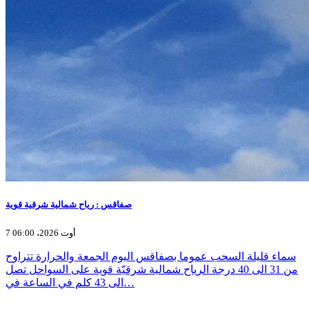
صفاقس : رياح شمالية شرقية قوية
7 أوت 2026، 06:00
سماء قليلة السحب عموما بصفاقس اليوم الجمعة والحرارة تتراوح
من 31 الى 40 درجة الرياح شمالية شرقيّة قوية على السواحل تصل
الى 43 كلم في الساعة في…