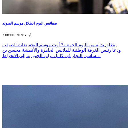
صفاقس اليوم انطلاق موسم الصولد
7 أوت 2026، 08:00
ينطلق بداية من اليوم الجمعة 7 أوت موسم التخفيضات الصيفية
ودعا رئيس الغرفة الوطنية للملابس الجاهزة والأقمشة محسن بن
ساسي التجار في كامل تراب الجهورية إلى الانخراط…