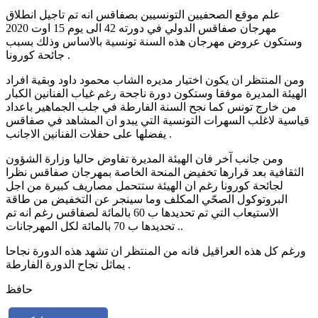
علم موقع الصحفيين التونسيين بصفاقس انه تم تاجيل انطلاق
مهرجان صفاقس الدولي في دورته 42 الى يوم 15 اوت 2020
وستكون عروض مهرجان هذه السنة تونسية بالاساس وذلك بسبب
جائحة كورونا .
ومن المنتظر ان يكون اختيار مديره الشاب محمود داود وبقية افراد
الهيئة المديرة موفقا وستكون دورة ناجحة رغم غياب الفنانين الكبار
من خارج تونس كما نجح السنة الفارطة في جلب الجماهير باعداد
قياسية لاغلب السهرات التونسية التي يبدو ان المشاهد في صفاقس
يفضلها على حفلات الفنانين الاجانب .
ومن جانب آخر فان الهيئة المديرة تفاوض حاليا وزارة الشؤون
الثقافية بعد قرارها تخفيض المنحة الخاصة بمهرجان صفاقس نظرا
لجائحة كورونا رغم ان الهيئة ستتحمل مصاريف كبيرة من اجل
البروتوكول الصحّي المكلف وما سينجر عن التخفيض من طاقة
الاستيعاب التي تم تحديدها ب 60 بالمائة لصفاقس رغم انه تم
تحديدها ب 70 بالمائة لكل المهرجانات ..
ورغم كل هذه العراقيل فانه من المنتظر ان تشهد هذه الدورة نجاحا
يماثل نجاح الدورة الفارطة .
حافظ