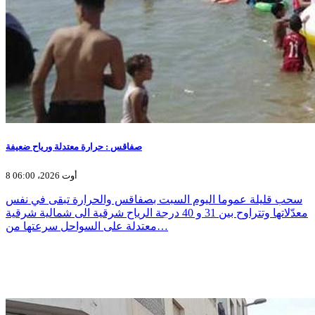
صفاقس : حرارة معتدلة ورياح ضعيفة
8 أوت 2026، 06:00
سحب قليلة عموما اليوم السبت بصفاقس والحرارة تبقى في نفس
معدّلاتها وتتراوح بين 31 و 40 درجة الرياح شرقية الى شمالية شرقية
معتدلة على السواحل سرعتها من…