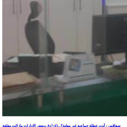
صفاقس : أوت عطلة جماعية غير معلنة؟...7:45دق وبعض الإدارات مازالت مغلقة