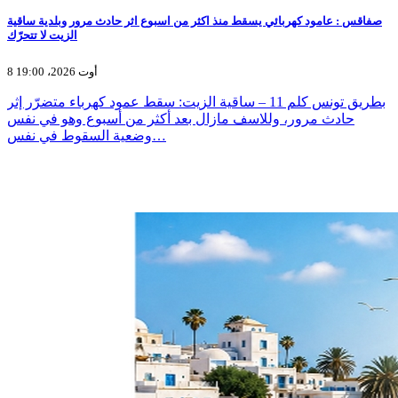
صفاقس : عامود كهربائي يسقط منذ اكثر من اسبوع اثر حادث مرور وبلدية ساقية
الزيت لا تتحرّك
8 أوت 2026، 19:00
بطريق تونس كلم 11 – ساقية الزيت: سقط عمود كهرباء متضرّر إثر
حادث مرور، وللاسف مازال بعد أكثر من أسبوع وهو في نفس
وضعية السقوط في نفس…