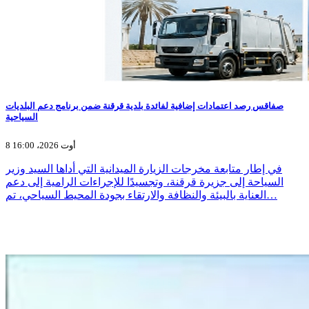
صفاقس رصد اعتمادات إضافية لفائدة بلدية قرقنة ضمن برنامج دعم البلديات
السياحية
8 أوت 2026، 16:00
في إطار متابعة مخرجات الزيارة الميدانية التي أداها السيد وزير
السياحة إلى جزيرة قرقنة، وتجسيدًا للإجراءات الرامية إلى دعم
العناية بالبيئة والنظافة والارتقاء بجودة المحيط السياحي، تم…