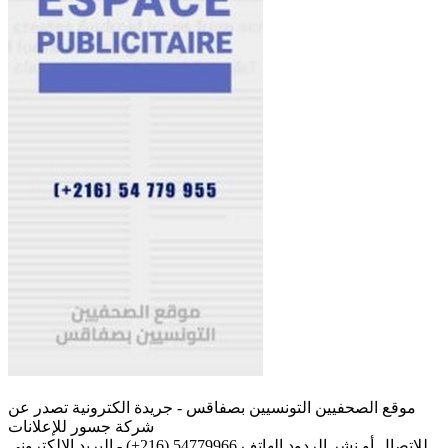
موقع الصحفيين التونسيين بصفاقس - جريدة الكترونية تصدر عن
شركة جسور للإعلانات
للإتصال أو نشر الردود الهاتف 54779966 (216+) - البريد الإلكتروني