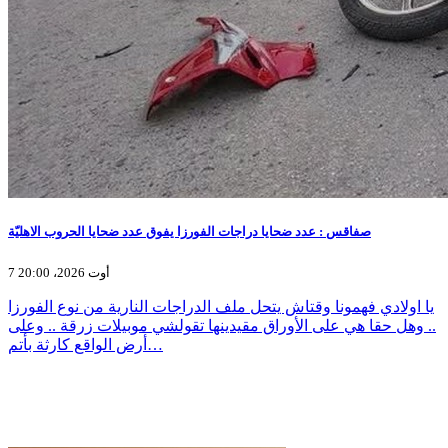
صفاقس : عدد ضحايا دراجات الفورزا يفوق عدد ضحايا الحروب الاهليّة
7 أوت 2026، 20:00
يا اولادي فهمونا وقتاش يتحل ملف الدراجات النارية من نوع الفورزا
.. وهل حقا هي على الأوراق مقيدينها تقولشي موبيلات زرقة .. وعلى
أرض الواقع كارثة بأتم…