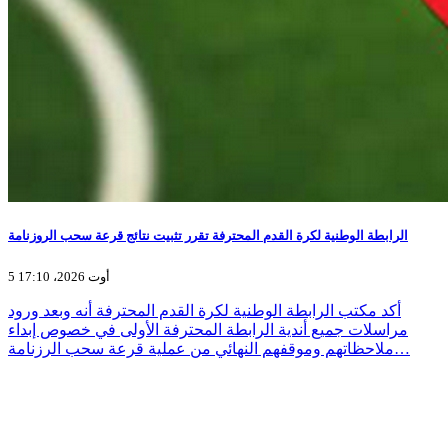
الرابطة الوطنية لكرة القدم المحترفة تقرر تثبيت نتائج قرعة سحب الروزنامة
5 أوت 2026، 17:10
أكد مكتب الرابطة الوطنية لكرة القدم المحترفة أنه وبعد ورود
مراسلات جميع أندية الرابطة المحترفة الأولى في خصوص إبداء
ملاحظاتهم وموقفهم النهائي من عملية قرعة سحب الرزنامة…