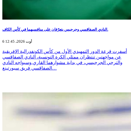
النادي الصفاقسي وجرجيس يتعرّفان على منافسيهما في كأس الكاف.
6 أوت 2026، 12:45
أسفرت قرعة الدور التمهيدي الأول من كأس الكونفدرالية الإفريقية
عن مواجهتين تنتظران ممثلي الكرة التونسية، النادي الصفاقسي
والترجي الجرجيسي، في بداية مشوارهما القاري.وسيواجه النادي
الصفاقسي فريق سبورتينغ…