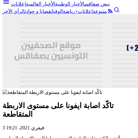
menu
نبض صفاقس
الأخبار الوطنية
الأخبار العالمية
إعلانات
متنوعة
اعلانات+
رياضة
الوفيات
قضايا و حوادث
الرأي الآخر
تاكّد اصابة ايفونا على مستوى الاربطة
المتقاطعة
3 فيفري 2021، 19:21