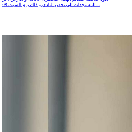
المستجدات الي تخص النادي و ذلك يوم السبت 08…