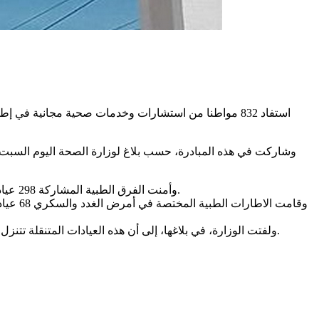
استفاد 832 مواطنا من استشارات وخدمات صحية مجانية في 
وشاركت في هذه المبادرة، حسب بلاغ لوزارة الصحة اليوم السب
وأمنت الفرق الطبية المشاركة 298 عيادة طبية في اختصاص طب العيون و111 عيادة في اختصاص العظام والمفاصل و 89 فحصا في أمراض القلب و82 عيادة في الأمراض الصدرية.
ولفتت الوزارة، في بلاغها، إلى أن هذه العيادات المتنقلة تتنزل في إطار التزام الوزارة بتحقيق العدالة الصحية ودعم المؤسسات الصحية في الجهات عبر مبادرات ميدانية شاملة ومتواصلة علي مدار السنة.