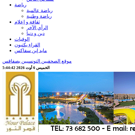
رياضة
رياضة عالمية
رياضة وطنية
ثقافة و إعلام
الرأي الآخر
دين و دنيا
الوفيات
القراء يكتبون
مايد إين سفاكس
موقع الصحفيين التونسيين بصفاقس
الخميس 6 أوت 2026 5:44:45