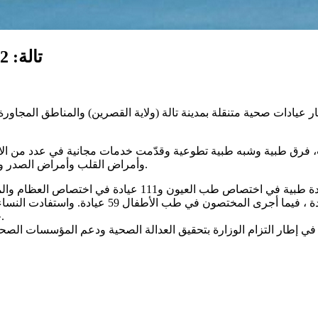
تالة: 832 مواطناً يستفيدون من خدمات صحية متنقلة
إطار عيادات صحية متنقلة بمدينة تالة (ولاية القصرين) والمناطق المجاور
ت، فرق طبية وشبه طبية تطوعية وقدّمت خدمات مجانية في عدد من ا
وأمراض القلب وأمراض الصدر والغدد والسكري وطب النساء والتوليد وطب الأطفال والتصوير الطبي.
خدمات التصوير الطبي. كما تم توزيع الأدوية مجاناً للحالات الاستعجالية.