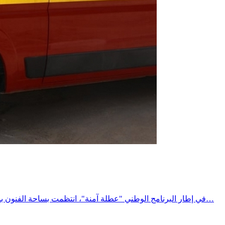
في إطار البرنامج الوطني "عطلة آمنة"، انتظمت بساحة الفنون بمدينة المتلوي حملة توعوية وتحسيسية لفائدة مستعملي الطريق، تحت إشراف السيد معتمد المتلوي، وبمشاركة مختلف الهياكل المتدخلة في…