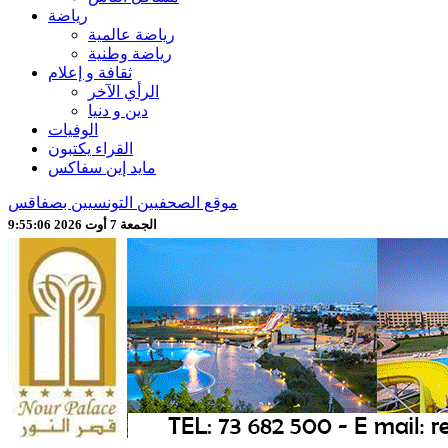
رياضة
رياضة عالمية
رياضة وطنية
ثقافة و إعلام
الرأي الآخر
دين و دنيا
الوفيات
القراء يكتبون
مايد إين سفاكس
موقع الصحفيين التونسيين بصفاقس
الجمعة 7 أوت 2026 9:55:08