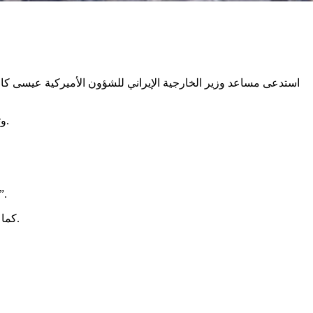
استدعى مساعد وزير الخارجية الإيراني للشؤون الأميركية عيسى كام
وتضمنت هذه المذكرة الرسمية، تحذير إيران من أي إقدام عدواني تجاهها، وتصميمها على الرد بشكل حاسم وفوري على أي تهديد قد تتعرض له.
وقل ترامب في تصريحاته لشبكة “إن بي سي” الأميركية: “إذا لم يبرموا اتفاقا، فسيكون هناك قصف، وسيكون قصفا لم يشهدوا مث
كما أشار الرئيس الأميركي إلى أنه يفكر في فرض رسوم جمركية على الدول التي تشتري النفط من إيران كوسيلة لممارسة الضغط على طهران.