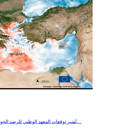
تُشير توقعات المعهد الوطني للرصد الجوي إلى تراجع طفيف جداً في درجات الحرارة يوم الأربعاء 22 جويلية 2026 خاصة بالمناطق الساحلية، مع استمرار الطقس شديد الحرارة بأغلب…