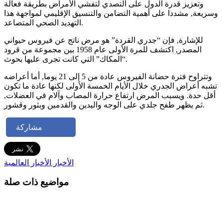
وتعزيز قدرة الدول على التصدي لتفشي الأمراض بطريقة فعالة
وسريعة, مشددا على أهمية التضامن والتنسيق الإقليمي لمواجهة هذا
التهديد الصحي المتصاعد.
للإشارة, فإن “جدري القردة” هو مرض ناتج عن فيروس حيواني
المصدر, اكتشف للمرة الأولى عام 1958 بين مجموعة من قرود
“المكاك” التي كانت تجرى عليها بحوث.
وتتراوح فترة حضانة الفيروس عادة من 5 إلى 21 يوما, أما أعراضه
تشبه أعراض الجدري خلال الأيام الخمسة الأولى لكنها عادة ما تكون
أقل حدة. ويسبب المرض ارتفاع حرارة المصاب وآلام في العضلات,
ثم يظهر طفح جلدي على الوجه واليدين والقدمين وبثور وقشور.
مشاركة
الأخبار
الأخبار العالمية
مواضيع ذات صلة