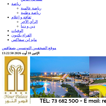
رياضة
رياضة عالمية
رياضة وطنية
ثقافة و إعلام
الرأي الآخر
دين و دنيا
الوفيات
القراء يكتبون
مايد إين سفاكس
موقع الصحفيين التونسيين بصفاقس
الإثنين 10 أوت 2026 13:22:52