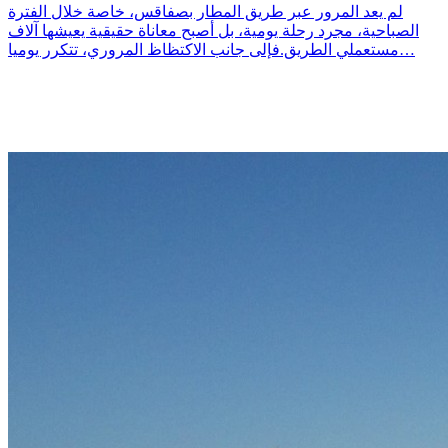
لم يعد المرور عبر طريق المطار بصفاقس، خاصة خلال الفترة
الصباحية، مجرد رحلة يومية، بل أصبح معاناة حقيقية يعيشها آلاف
مستعملي الطريق.فإلى جانب الاكتظاظ المروري، تتكرر يوميا…