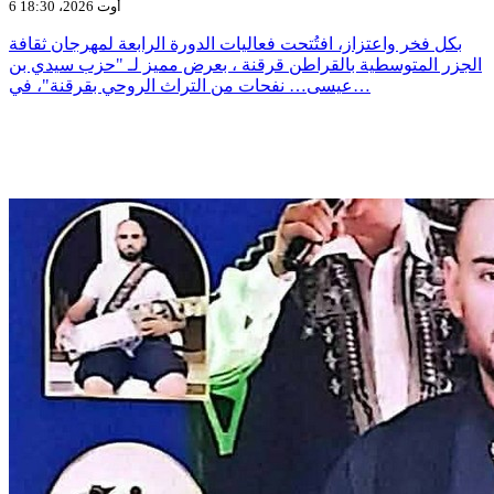
6 أوت 2026، 18:30
بكل فخر واعتزاز، افتُتحت فعاليات الدورة الرابعة لمهرجان ثقافة
الجزر المتوسطية بالقراطن قرقنة ، بعرض مميز لـ "حزب سيدي بن
عيسى… نفحات من التراث الروحي بقرقنة"، في…