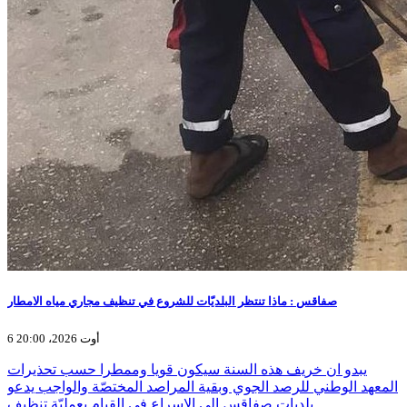
صفاقس : ماذا تنتظر البلديّات للشروع في تنظيف مجاري مياه الامطار
6 أوت 2026، 20:00
يبدو ان خريف هذه السنة سيكون قويا وممطرا حسب تحذيرات
المعهد الوطني للرصد الجوي وبقية المراصد المختصّة والواجب يدعو
بلديات صفاقس الى الاسراع في القيام بعمليّة تنظيف…