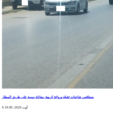
صفاقس شاحنات ثقيلة وروائح كريهة: معاناة يومية على طريق المطار.
6 أوت 2026، 19:00