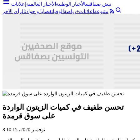
menu
نبض صفاقس
الأخبار الوطنية
الأخبار العالمية
إعلانات
متنوعة
اعلانات+
رياضة
الوفيات
قضايا و حوادث
الرأي الآخر
تحسن طفيف في كميات الزيتون الواردة
على سوق قرمدة
8 نوفمبر 2020، 10:15