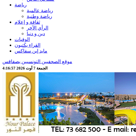
رياضة
رياضة عالمية
رياضة وطنية
ثقافة و إعلام
الرأي الآخر
دين و دنيا
الوفيات
القراء يكتبون
مايد إين سفاكس
موقع الصحفيين التونسيين بصفاقس
الجمعة 7 أوت 2026 4:16:59