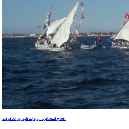
افتتاح استثنائي… وبداية تليق بتراث قرقنة